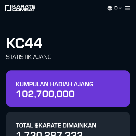
ID
Op
KC44
STATISTIK AJANG
KUMPULAN HADIAH AJANG
102,700,000
TOTAL $KARATE DIMAINKAN
1,730,287,333