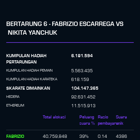
BERTARUNG
6
-
FABRIZIO ESCARREGA
VS
NIKITA YANCHUK
KUMPULAN HADIAH
6.181.594
PERTARUNGAN
KUMPULAN HADIAH PEMAIN
5.563.435
KUMPULAN HADIAH KARATEKA
618.159
$KARATE DIMAINKAN
104.147.365
HEDERA
92.631.452
ETHEREUM
11.515.913
Total alokasi
Peluang
Rasio
Suara
suara %
pembayaran
unik
FABRIZIO
40,759,848
39
%
0.14
4386