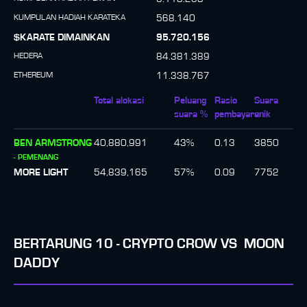
KUMPULAN HADIAH KARATEKA
568.140
$KARATE DIMAINKAN
95.720.156
HEDERA
84.381.389
ETHEREUM
11.338.767
Total alokasi
Peluang
Rasio
Suara
suara %
pembayaran
unik
BEN ARMSTRONG
40,880,991
43
%
0.13
3850
-
PEMENANG
MORE LIGHT
54,839,165
57
%
0.09
7752
BERTARUNG
10
-
CRYPTO CROW
VS
MOON
DADDY