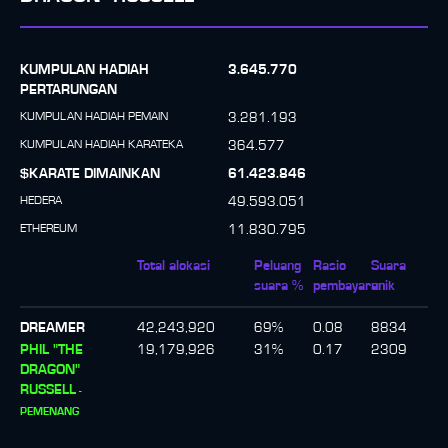
KUMPULAN HADIAH
3.645.770
PERTARUNGAN
KUMPULAN HADIAH PEMAIN
3.281.193
KUMPULAN HADIAH KARATEKA
364.577
$KARATE DIMAINKAN
61.423.846
HEDERA
49.593.051
ETHEREUM
11.830.795
Total alokasi
Peluang
Rasio
Suara
suara %
pembayaran
unik
DREAMER
42,243,920
69
%
0.08
8834
PHIL "THE
19,179,926
31
%
0.17
2309
DRAGON"
RUSSELL
-
PEMENANG