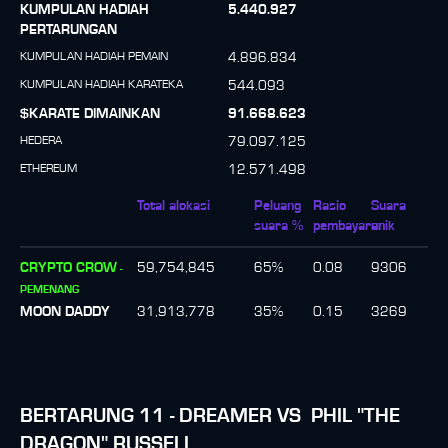
KUMPULAN HADIAH
5.440.927
PERTARUNGAN
KUMPULAN HADIAH PEMAIN
4.896.834
KUMPULAN HADIAH KARATEKA
544.093
$KARATE DIMAINKAN
91.668.623
HEDERA
79.097.125
ETHEREUM
12.571.498
Total alokasi
Peluang
Rasio
Suara
suara %
pembayaran
unik
CRYPTO CROW
59,754,845
65
%
0.08
9306
-
PEMENANG
MOON DADDY
31,913,778
35
%
0.15
3269
BERTARUNG
11
-
DREAMER
VS
PHIL "THE
DRAGON" RUSSELL