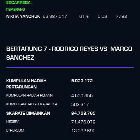
ESCARREGA
-
PEMENANG
NIKITA YANCHUK
63,387,517
61
%
0.09
7782
BERTARUNG
7
-
⁠⁠RODRIGO REYES
VS
MARCO
SANCHEZ
KUMPULAN HADIAH
5.033.172
PERTARUNGAN
KUMPULAN HADIAH PEMAIN
4.529.855
KUMPULAN HADIAH KARATEKA
503.317
$KARATE DIMAINKAN
84.798.769
HEDERA
71.476.079
ETHEREUM
13.322.690