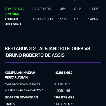
ERIK PEREZ
81,420,606
45
%
0.12
11095
-
PEMENANG
EOGHAN
100,174,806
55
%
0.1
19289
CHELMIAH
BERTARUNG
2
-
ALEJANDRO FLORES
VS
BRUNO ROBERTO DE ASSIS
KUMPULAN HADIAH
10.961.463
PERTARUNGAN
KUMPULAN HADIAH PEMAIN
9.865.317
KUMPULAN HADIAH KARATEKA
1.096.146
$KARATE DIMAINKAN
184.678.488
HEDERA
166.072.379