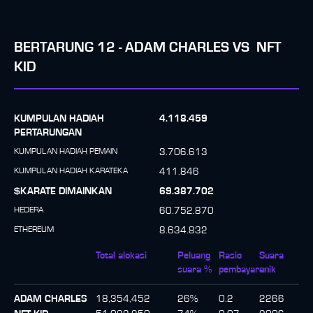
BERTARUNG
12
-
ADAM CHARLES
VS
NFT
KID
KUMPULAN HADIAH
4.118.459
PERTARUNGAN
KUMPULAN HADIAH PEMAIN
3.706.613
KUMPULAN HADIAH KARATEKA
411.846
$KARATE DIMAINKAN
69.387.702
HEDERA
60.752.870
ETHEREUM
8.634.832
Total alokasi
Peluang
Rasio
Suara
suara %
pembayaran
unik
ADAM CHARLES
18,354,452
26
%
0.2
2266