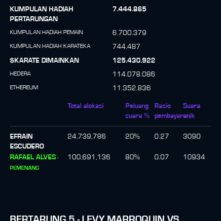
KUMPULAN HADIAH
7.444.865
PERTARUNGAN
KUMPULAN HADIAH PEMAIN
6.700.379
KUMPULAN HADIAH KARATEKA
744.487
$KARATE DIMAINKAN
125.430.922
HEDERA
114.078.086
ETHEREUM
11.352.836
Total alokasi
Peluang
Rasio
Suara
suara %
pembayaran
unik
EFRAIN
24,739,786
20
%
0.27
3090
ESCUDERO
RAFAEL ALVES
100,691,136
80
%
0.07
10934
-
PEMENANG
BERTARUNG
5
-
LEVY MARROQUIN
VS