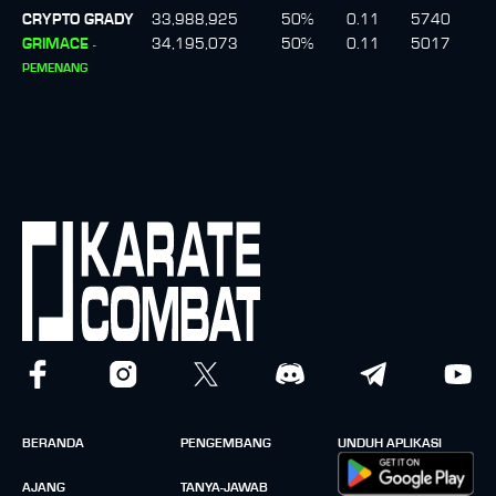
CRYPTO GRADY
33,988,925
50
%
0.11
5740
GRIMACE
34,195,073
50
%
0.11
5017
-
PEMENANG
BERANDA
PENGEMBANG
UNDUH APLIKASI
AJANG
TANYA-JAWAB