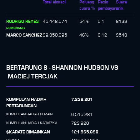
Total alokasi
Peluang
Rasio
Suara
suara %
pembayaran
unik
⁠⁠RODRIGO REYES
45,448,074
54
%
0.1
8139
-
PEMENANG
MARCO SANCHEZ
39,350,695
46
%
0.12
3548
BERTARUNG
8
-
SHANNON HUDSON
VS
MACIEJ TERCJAK
KUMPULAN HADIAH
7.239.201
PERTARUNGAN
KUMPULAN HADIAH PEMAIN
6.515.281
KUMPULAN HADIAH KARATEKA
723.920
$KARATE DIMAINKAN
121.965.898