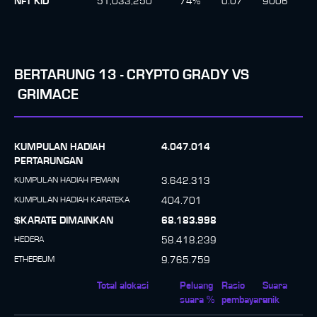
NFT KID
51,033,250
74
%
0.07
9006
BERTARUNG
13
-
CRYPTO GRADY
VS
GRIMACE
KUMPULAN HADIAH
4.047.014
PERTARUNGAN
KUMPULAN HADIAH PEMAIN
3.642.313
KUMPULAN HADIAH KARATEKA
404.701
$KARATE DIMAINKAN
68.183.998
HEDERA
58.418.239
ETHEREUM
9.765.759
Total alokasi
Peluang
Rasio
Suara
suara %
pembayaran
unik