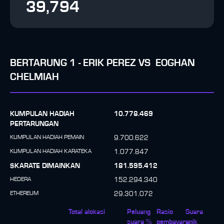
39,794
BERTARUNG
1
-
ERIK PEREZ
VS
EOGHAN
CHELMIAH
KUMPULAN HADIAH
10.778.469
PERTARUNGAN
KUMPULAN HADIAH PEMAIN
9.700.622
KUMPULAN HADIAH KARATEKA
1.077.847
$KARATE DIMAINKAN
181.595.412
HEDERA
152.294.340
ETHEREUM
29.301.072
Total alokasi
Peluang
Rasio
Suara
suara %
pembayaran
unik