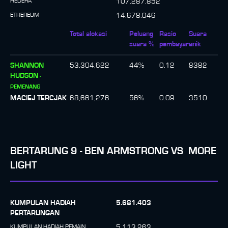
HEDERA
107.287.852
ETHEREUM
14.678.046
Total alokasi
Peluang
Rasio
Suara
suara %
pembayaran
unik
SHANNON
53,304,622
44
%
0.12
8382
HUDSON
-
PEMENANG
MACIEJ TERCJAK
68,661,276
56
%
0.09
3510
BERTARUNG
9
-
BEN ARMSTRONG
VS
MORE
LIGHT
KUMPULAN HADIAH
5.681.403
PERTARUNGAN
KUMPULAN HADIAH PEMAIN
5.113.263