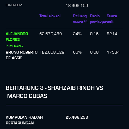
ETHEREUM
18.606.109
Total alokasi
Peluang
Rasio
Suara
suara %
pembayaran
unik
ALEJANDRO
62,670,459
34
%
0.16
5214
FLORES
-
PEMENANG
BRUNO ROBERTO
122,008,029
66
%
0.08
17334
DE ASSIS
BERTARUNG
3
-
SHAHZAIB RINDH
VS
MARCO CUBAS
KUMPULAN HADIAH
25.466.293
PERTARUNGAN