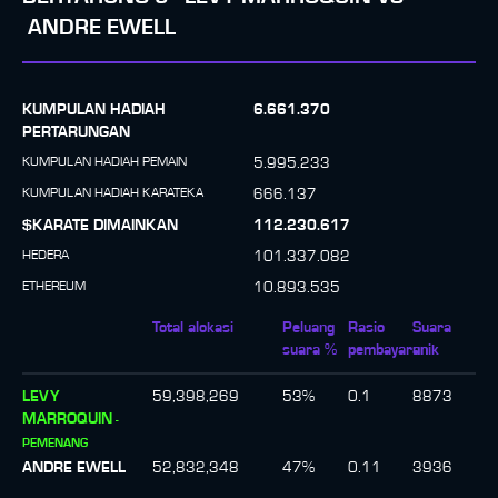
ANDRE EWELL
KUMPULAN HADIAH
6.661.370
PERTARUNGAN
KUMPULAN HADIAH PEMAIN
5.995.233
KUMPULAN HADIAH KARATEKA
666.137
$KARATE DIMAINKAN
112.230.617
HEDERA
101.337.082
ETHEREUM
10.893.535
Total alokasi
Peluang
Rasio
Suara
suara %
pembayaran
unik
LEVY
59,398,269
53
%
0.1
8873
MARROQUIN
-
PEMENANG
ANDRE EWELL
52,832,348
47
%
0.11
3936