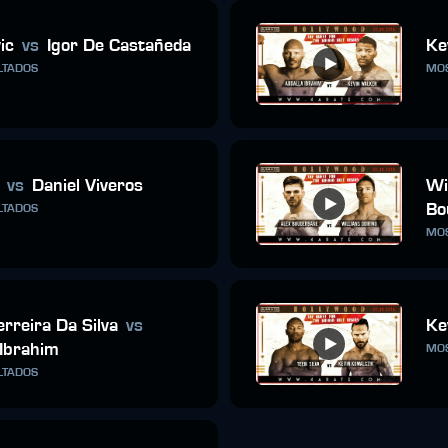
ic
vs
Igor De Castañeda
Ke
LTADOS
MOS
vs
Daniel Viveros
Wi
Bo
LTADOS
MOS
erreira Da Silva
vs
Ke
 Ibrahim
MOS
LTADOS