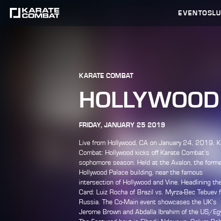
EVENTOS
L
KARATE COMBAT
HOLLYWOOD
FRIDAY, JANUARY 25 2019
Live from Hollywood, CA on January 24, 2019, K
Combat: Hollywood kicks off Karate Combat’s
sophomore season. Held at the Avalon, the form
Hollywood Palace building, near the famous
intersection of Hollywood and Vine. Headlining th
Card: Luiz Rocha of Brazil vs. Myrza-Bec Tebuev 
Russia. The Co-Main event showcases the UK’s
Jerome Brown and Abdalla Ibrahim of the US/Egy