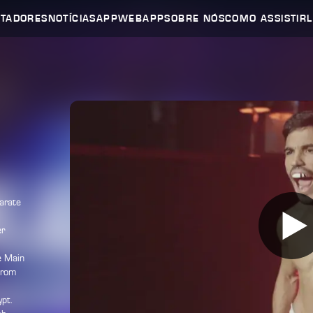
UTADORES
NOTÍCIAS
APP
WEBAPP
SOBRE NÓS
COMO ASSISTIR
arate
er
e Main
from
pt.