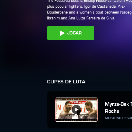
The Featured bout is Elhadji Ndour vs. Calum Rob
plus popular fighters, Igor de Castañeda, Alex
Bouderbane and a women’s bout between Nadege
Ibrahim and Ana Luiza Ferreira de Silva.
JOGAR
CLIPES DE LUTA
Myrza-Bek 
Rocha
MOSTRAR RESU