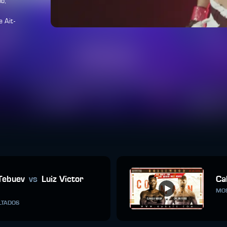
b,
 Ait-
Tebuev
vs
Luiz Victor
Ca
MOS
LTADOS