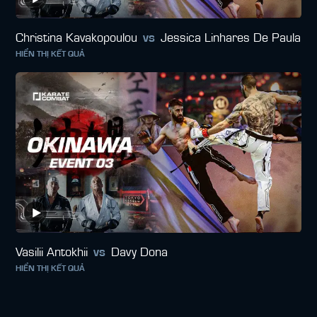
Christina Kavakopoulou
vs
Jessica Linhares De Paula
HIỂN THỊ KẾT QUẢ
Vasilii Antokhii
vs
Davy Dona
HIỂN THỊ KẾT QUẢ