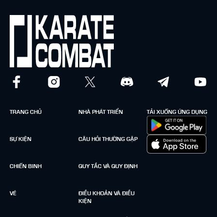
TRANG CHỦ
NHÀ PHÁT TRIỂN
TẢI XUỐNG ỨNG DỤNG
SỰ KIỆN
CÂU HỎI THƯỜNG GẶP
CHIẾN BINH
QUY TẮC VÀ QUY ĐỊNH
VÉ
ĐIỀU KHOẢN VÀ ĐIỀU
KIỆN