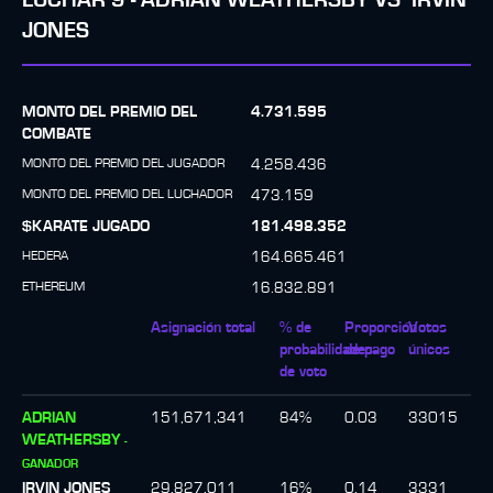
LUCHAR
9
-
ADRIAN WEATHERSBY
VS
IRVIN
JONES
MONTO DEL PREMIO DEL
4.731.595
COMBATE
MONTO DEL PREMIO DEL JUGADOR
4.258.436
MONTO DEL PREMIO DEL LUCHADOR
473.159
$KARATE JUGADO
181.498.352
HEDERA
164.665.461
ETHEREUM
16.832.891
Asignación total
% de
Proporción
Votos
probabilidades
de pago
únicos
de voto
ADRIAN
151,671,341
84
%
0.03
33015
WEATHERSBY
-
GANADOR
IRVIN JONES
29,827,011
16
%
0.14
3331