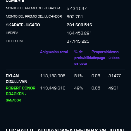
COMBATE
MONTO DEL PREMIO DEL JUGADOR
5.434.037
MONTO DEL PREMIO DEL LUCHADOR
603.781
$KARATE JUGADO
231.603.516
HEDERA
164.458.291
ETHEREUM
67.145.225
Asignación total
% de
Proporción
Votos
probabilidades
de pago
únicos
de voto
DYLAN
118,153,906
51
%
0.05
31472
O'SULLIVAN
ROBERT CONOR
113,449,610
49
%
0.05
4961
BRACKEN
-
GANADOR