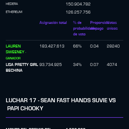
HEDERA
150.904.782
ETHEREUM
126.257.756
Asignación total
% de
Proporción
Votos
probabilidades
de pago
únicos
de voto
LAUREN
183,427,613
66
%
0.04
28240
SWEENEY
-
GANADOR
LISA PRETTY GIRL
93,734,925
34
%
0.07
4074
BECHINA
LUCHAR
17
-
SEAN FAST HANDS SUVIE
VS
PAPI CHOOKY