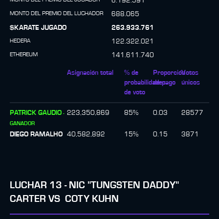
6.192.591
MONTO DEL PREMIO DEL LUCHADOR
688.065
$KARATE JUGADO
263.933.761
HEDERA
122.322.021
ETHEREUM
141.611.740
Asignación total
% de
Proporción
Votos
probabilidades
de pago
únicos
de voto
PATRICK GAUDIO
223,350,869
85
%
0.03
28577
-
GANADOR
DIEGO RAMALHO
40,582,892
15
%
0.15
3871
LUCHAR
13
-
NIC "TUNGSTEN DADDY"
CARTER
VS
COTY KUHN