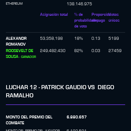
ETHEREUM
138.146.975
Asignación total
% de
Proporción
Votos
probabilidades
de pago
únicos
de voto
ALEXANDR
53,358,198
18
%
0.13
5199
ROMANOV
ROOSEVELT DE
249,482,430
82
%
0.03
27459
SOUSA
-
GANADOR
LUCHAR
12
-
PATRICK GAUDIO
VS
DIEGO
RAMALHO
MONTO DEL PREMIO DEL
6.880.657
COMBATE
MONTO DEL PREMIO DEL JUGADOR