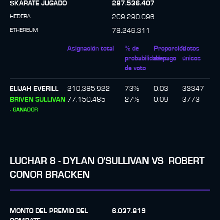
$KARATE JUGADO
287.536.407
HEDERA
209.290.096
ETHEREUM
78.246.311
Asignación total
% de
Proporción
Votos
probabilidades
de pago
únicos
de voto
ELIJAH EVERILL
210,385,922
73
%
0.03
33347
BRIVEN SULLIVAN
77,150,485
27
%
0.09
3773
-
GANADOR
LUCHAR
8
-
DYLAN O'SULLIVAN
VS
ROBERT
CONOR BRACKEN
MONTO DEL PREMIO DEL
6.037.819