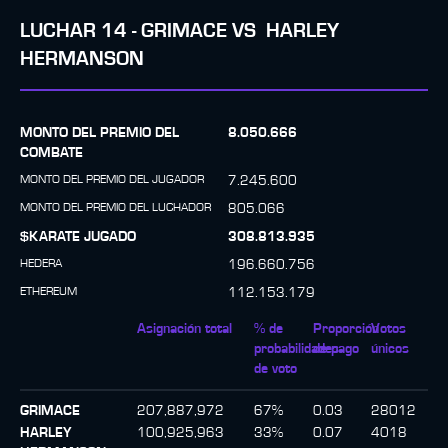
LUCHAR
14
-
GRIMACE
VS
HARLEY
HERMANSON
MONTO DEL PREMIO DEL
8.050.666
COMBATE
MONTO DEL PREMIO DEL JUGADOR
7.245.600
MONTO DEL PREMIO DEL LUCHADOR
805.066
$KARATE JUGADO
308.813.935
HEDERA
196.660.756
ETHEREUM
112.153.179
Asignación total
% de
Proporción
Votos
probabilidades
de pago
únicos
de voto
GRIMACE
207,887,972
67
%
0.03
28012
HARLEY
100,925,963
33
%
0.07
4018