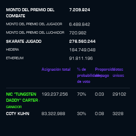
MONTO DEL PREMIO DEL
7.209.824
COMBATE
MONTO DEL PREMIO DEL JUGADOR
6.488.842
MONTO DEL PREMIO DEL LUCHADOR
720.982
$KARATE JUGADO
276.560.244
HEDERA
184.749.048
ETHEREUM
91.811.196
Asignación total
% de
Proporción
Votos
probabilidades
de pago
únicos
de voto
NIC "TUNGSTEN
193,237,256
70
%
0.03
29102
DADDY" CARTER
-
GANADOR
COTY KUHN
83,322,988
30
%
0.08
3228