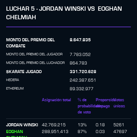
LUCHAR
5
-
JORDAN WINSKI
VS
EOGHAN
CHELMIAH
MONTO DEL PREMIO DEL
8.647.835
COMBATE
MONTO DEL PREMIO DEL JUGADOR
7.783.052
MONTO DEL PREMIO DEL LUCHADOR
864.783
$KARATE JUGADO
331.720.628
HEDERA
242.387.651
ETHEREUM
89.332.977
Asignación total
% de
Proporción
Votos
probabilidades
de pago
únicos
de voto
JORDAN WINSKI
42,769,215
13
%
0.18
5261
EOGHAN
288,951,413
87
%
0.03
47697