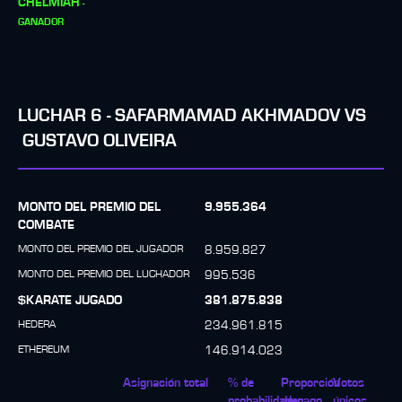
CHELMIAH
-
GANADOR
LUCHAR
6
-
SAFARMAMAD AKHMADOV
VS
GUSTAVO OLIVEIRA
MONTO DEL PREMIO DEL
9.955.364
COMBATE
MONTO DEL PREMIO DEL JUGADOR
8.959.827
MONTO DEL PREMIO DEL LUCHADOR
995.536
$KARATE JUGADO
381.875.838
HEDERA
234.961.815
ETHEREUM
146.914.023
Asignación total
% de
Proporción
Votos
probabilidades
de pago
únicos