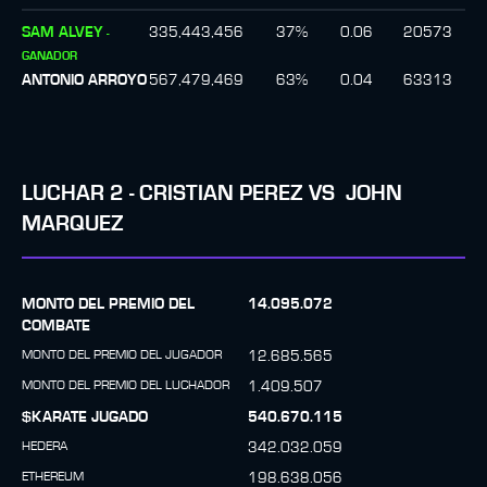
SAM ALVEY
335,443,456
37
%
0.06
20573
-
GANADOR
ANTONIO ARROYO
567,479,469
63
%
0.04
63313
LUCHAR
2
-
CRISTIAN PEREZ
VS
JOHN
MARQUEZ
MONTO DEL PREMIO DEL
14.095.072
COMBATE
MONTO DEL PREMIO DEL JUGADOR
12.685.565
MONTO DEL PREMIO DEL LUCHADOR
1.409.507
$KARATE JUGADO
540.670.115
HEDERA
342.032.059
ETHEREUM
198.638.056