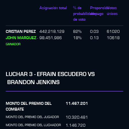
Asignación total
% de
Proporción
Votos
probabilidades
de pago
únicos
de voto
CRISTIAN PEREZ
442,218,129
82
%
0.03
61020
JOHN MARQUEZ
98,451,986
18
%
0.13
10618
-
GANADOR
LUCHAR
3
-
EFRAIN ESCUDERO
VS
BRANDON JENKINS
MONTO DEL PREMIO DEL
11.467.201
COMBATE
MONTO DEL PREMIO DEL JUGADOR
10.320.481
MONTO DEL PREMIO DEL LUCHADOR
1.146.720