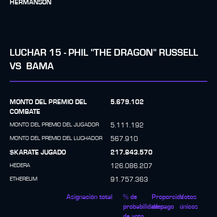
HERMANSON
LUCHAR
15
-
PHIL "THE DRAGON" RUSSELL
VS
BAMA
MONTO DEL PREMIO DEL
5.679.102
COMBATE
MONTO DEL PREMIO DEL JUGADOR
5.111.192
MONTO DEL PREMIO DEL LUCHADOR
567.910
$KARATE JUGADO
217.843.570
HEDERA
126.086.207
ETHEREUM
91.757.363
Asignación total
% de
Proporción
Votos
probabilidades
de pago
únicos
de voto