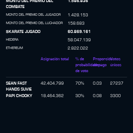
MONTO DEL PREMIO DEL
1.586.836
COMBATE
MONTO DEL PREMIO DEL JUGADOR
1.428.153
MONTO DEL PREMIO DEL LUCHADOR
158.683
$KARATE JUGADO
60.869.161
HEDERA
58.047.139
ETHEREUM
2.822.022
Asignación total
% de
Proporción
Votos
probabilidades
de pago
únicos
de voto
SEAN FAST
42,404,799
70
%
0.03
27237
HANDS SUVIE
PAPI CHOOKY
18,464,362
30
%
0.08
3300