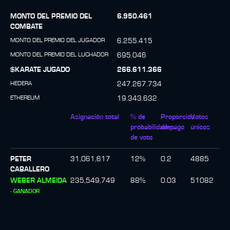
MONTO DEL PREMIO DEL
6.950.461
COMBATE
MONTO DEL PREMIO DEL JUGADOR
6.255.415
MONTO DEL PREMIO DEL LUCHADOR
695.046
$KARATE JUGADO
266.611.366
HEDERA
247.267.734
ETHEREUM
19.343.632
Asignación total
% de
Proporción
Votos
probabilidades
de pago
únicos
de voto
PETER
31,061,617
12
%
0.2
4885
CABALLERO
WEBER ALMEIDA
235,549,749
88
%
0.03
51082
-
GANADOR