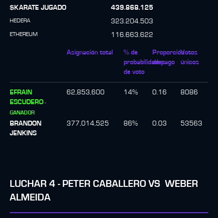
$KARATE JUGADO
439.868.125
HEDERA
323.204.503
ETHEREUM
116.663.622
Asignación total
% de
Proporción
Votos
probabilidades
de pago
únicos
de voto
EFRAIN
62,853,600
14
%
0.16
8086
ESCUDERO
-
GANADOR
BRANDON
377,014,525
86
%
0.03
53563
JENKINS
LUCHAR
4
-
PETER CABALLERO
VS
WEBER
ALMEIDA