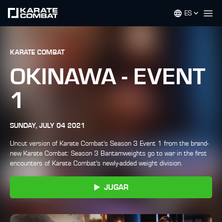
ES
Op
KARATE COMBAT
OKINAWA - EVENT
1
SUNDAY, JULY 04 2021
Uncut version of Karate Combat's Season 3 Event 1 from the brand-
new Karate Combat: Season 3 Bantamweights go to war in the first
encounters of Karate Combat's newly-added weight division.
JUGAR