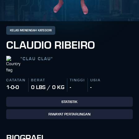
KELAS MENENGAH KATEGORI
CLAUDIO RIBEIRO
"
CLAU CLAU
"
CATATAN
BERAT
TINGGI
USIA
1-0-0
0 LBS / 0 KG
-
-
STATISTIK
RIWAYAT PERTARUNGAN
BIOGRAFI