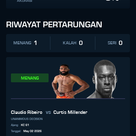
AKURASI
RIWAYAT PERTARUNGAN
1
0
0
MENANG
KALAH
SERI
MENANG
vs
Claudio Ribeiro
Curtis Millender
UNANIMOUS DECISION
Ajang
:
KC 61
Tanggal
:
May 02 2026