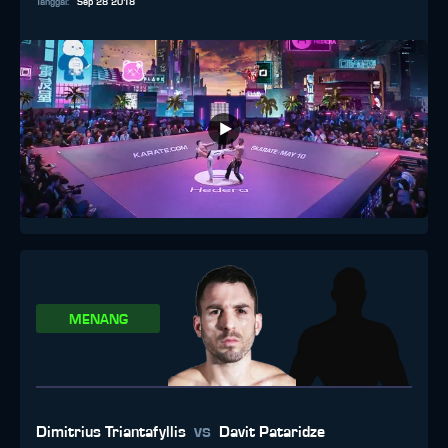
Tanggal
:
Sep 28 2018
MENANG
vs
Dimitrius Triantafyllis
Davit Pataridze