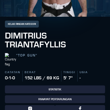
KELAS RINGAN KATEGORI
DIMITRIUS
TRIANTAFYLLIS
"
TOP GUN
"
CATATAN
BERAT
TINGGI
USIA
0-1-0
152 LBS / 69 KG
5' 7"
-
STATISTIK
RIWAYAT PERTARUNGAN