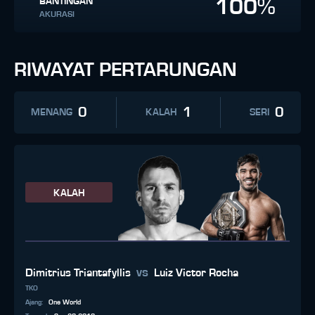
100%
BANTINGAN
AKURASI
RIWAYAT PERTARUNGAN
0
1
0
MENANG
KALAH
SERI
KALAH
vs
Dimitrius Triantafyllis
Luiz Victor Rocha
TKO
Ajang
:
One World