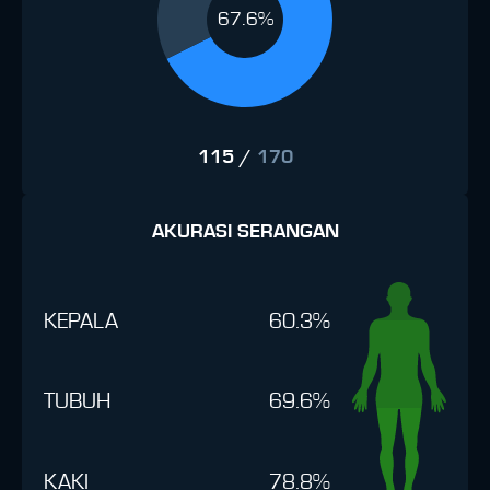
67.6%
115
/
170
AKURASI SERANGAN
KEPALA
60.3%
TUBUH
69.6%
KAKI
78.8%