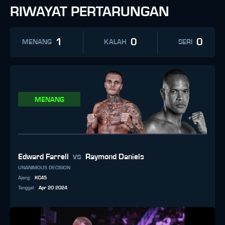
RIWAYAT PERTARUNGAN
1
0
0
MENANG
KALAH
SERI
MENANG
vs
Edward Farrell
Raymond Daniels
UNANIMOUS DECISION
Ajang
:
KC45
Tanggal
:
Apr 20 2024