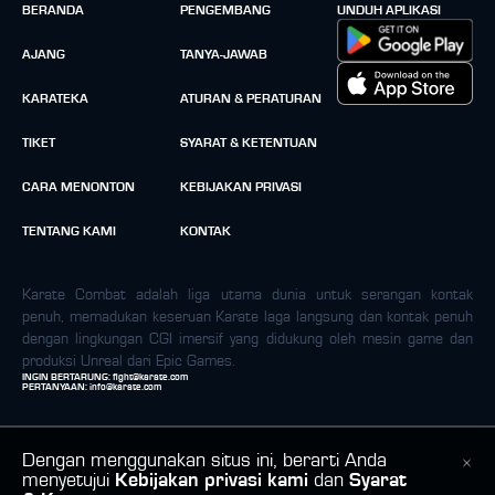
BERANDA
PENGEMBANG
UNDUH APLIKASI
AJANG
TANYA-JAWAB
KARATEKA
ATURAN & PERATURAN
TIKET
SYARAT & KETENTUAN
CARA MENONTON
KEBIJAKAN PRIVASI
TENTANG KAMI
KONTAK
Karate Combat adalah liga utama dunia untuk serangan kontak
penuh, memadukan keseruan Karate laga langsung dan kontak penuh
dengan lingkungan CGI imersif yang didukung oleh mesin game dan
produksi Unreal dari Epic Games.
INGIN BERTARUNG:
fight@karate.com
PERTANYAAN:
info@karate.com
Dengan menggunakan situs ini, berarti Anda
menyetujui
Kebijakan privasi kami
dan
Syarat