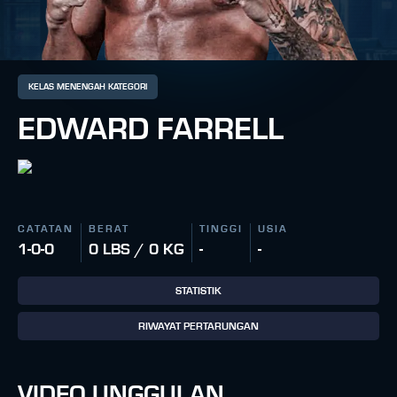
KELAS MENENGAH KATEGORI
EDWARD FARRELL
CATATAN
BERAT
TINGGI
USIA
1-0-0
0 LBS / 0 KG
-
-
STATISTIK
RIWAYAT PERTARUNGAN
VIDEO UNGGULAN