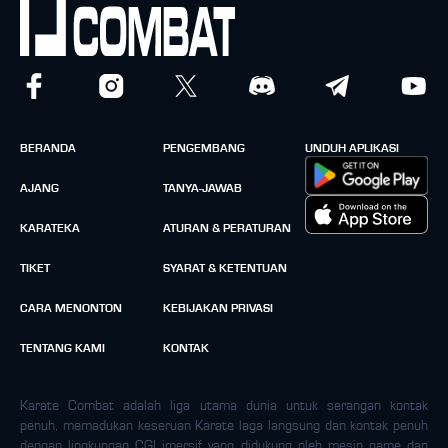
BERANDA
PENGEMBANG
UNDUH APLIKASI
AJANG
TANYA-JAWAB
KARATEKA
ATURAN & PERATURAN
TIKET
SYARAT & KETENTUAN
CARA MENONTON
KEBIJAKAN PRIVASI
TENTANG KAMI
KONTAK
Karate Combat adalah liga utama dunia untuk serangan kontak
penuh, memadukan keseruan Karate laga langsung dan kontak penuh
dengan lingkungan CGI imersif yang didukung oleh mesin game dan