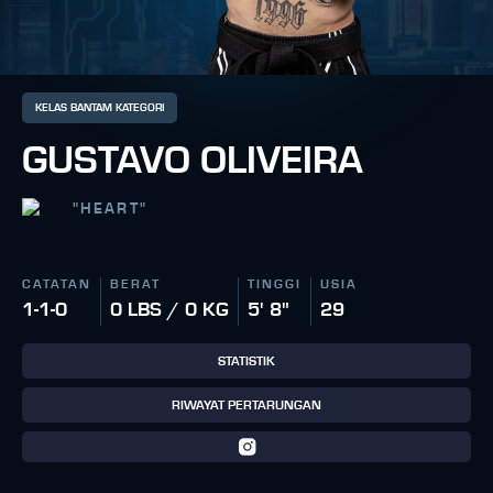
KELAS BANTAM KATEGORI
GUSTAVO OLIVEIRA
"
HEART
"
CATATAN
BERAT
TINGGI
USIA
1-1-0
0 LBS / 0 KG
5' 8"
29
STATISTIK
RIWAYAT PERTARUNGAN