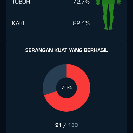
TUBUH
72.7%
KAKI
82.4%
SERANGAN KUAT YANG BERHASIL
70%
91
/
130