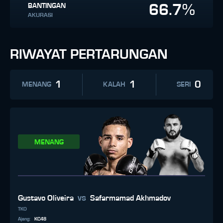
66.7%
BANTINGAN
AKURASI
RIWAYAT PERTARUNGAN
1
1
0
MENANG
KALAH
SERI
MENANG
vs
Gustavo Oliveira
Safarmamad Akhmadov
TKO
Ajang
:
KC48