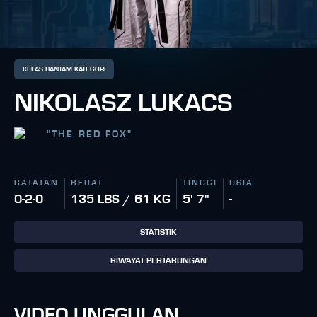
KELAS BANTAM KATEGORI
NIKOLASZ LUKACS
"
THE RED FOX
"
CATATAN
BERAT
TINGGI
USIA
0-2-0
135 LBS / 61 KG
5' 7"
-
STATISTIK
RIWAYAT PERTARUNGAN
VIDEO UNGGULAN