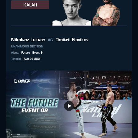
KALAH
vs
Nikolasz Lukacs
Dmitrii Novikov
UNANIMOUS DECISION
Ajang
:
Future - Event 9
Tanggal
:
Aug 26 2021