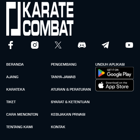
BERANDA
PENGEMBANG
UNDUH APLIKASI
AJANG
TANYA-JAWAB
KARATEKA
ATURAN & PERATURAN
TIKET
SYARAT & KETENTUAN
CARA MENONTON
KEBIJAKAN PRIVASI
TENTANG KAMI
KONTAK