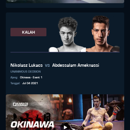
KALAH
vs
Nikolasz Lukacs
Abdessalam Ameknassi
UNANIMOUS DECISION
Ajang
:
Okinawa - Event 1
Tanggal
:
Jul 04 2021