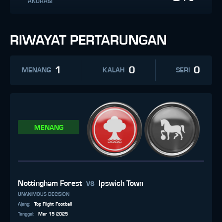
AKURASI
RIWAYAT PERTARUNGAN
1
0
0
MENANG
KALAH
SERI
MENANG
vs
Nottingham Forest
Ipswich Town
UNANIMOUS DECISION
Ajang
:
Top Flight Football
Tanggal
:
Mar 15 2025