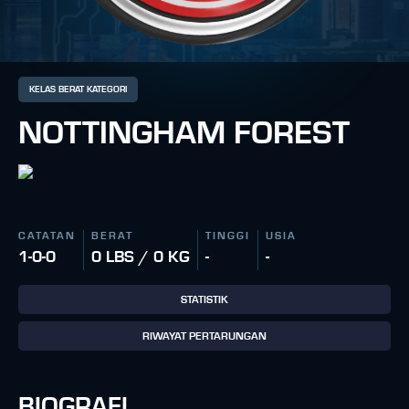
KELAS BERAT KATEGORI
NOTTINGHAM FOREST
CATATAN
BERAT
TINGGI
USIA
1-0-0
0 LBS / 0 KG
-
-
STATISTIK
RIWAYAT PERTARUNGAN
BIOGRAFI