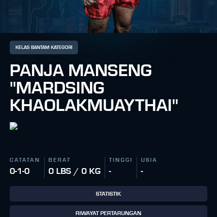
KELAS BANTAM KATEGORI
PANJA MANSENG
"MARDSING
KHAOLAKMUAYTHAI"
CATATAN
BERAT
TINGGI
USIA
0-1-0
0 LBS / 0 KG
-
-
STATISTIK
RIWAYAT PERTARUNGAN