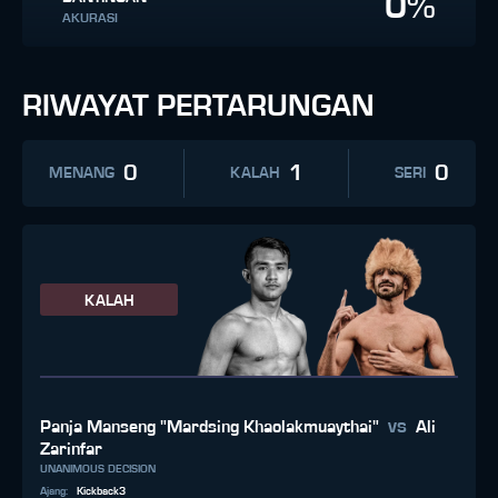
0%
AKURASI
RIWAYAT PERTARUNGAN
0
1
0
MENANG
KALAH
SERI
KALAH
vs
Panja Manseng "Mardsing Khaolakmuaythai"
Ali
Zarinfar
UNANIMOUS DECISION
Ajang
:
Kickback3