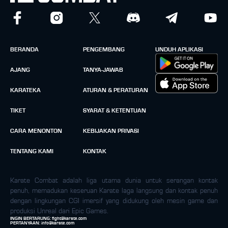
BERANDA
PENGEMBANG
UNDUH APLIKASI
AJANG
TANYA-JAWAB
KARATEKA
ATURAN & PERATURAN
TIKET
SYARAT & KETENTUAN
CARA MENONTON
KEBIJAKAN PRIVASI
TENTANG KAMI
KONTAK
Karate Combat adalah liga utama dunia untuk serangan kontak
penuh, memadukan keseruan Karate laga langsung dan kontak penuh
dengan lingkungan CGI imersif yang didukung oleh mesin game dan
produksi Unreal dari Epic Games.
INGIN BERTARUNG:
fight@karate.com
PERTANYAAN:
info@karate.com