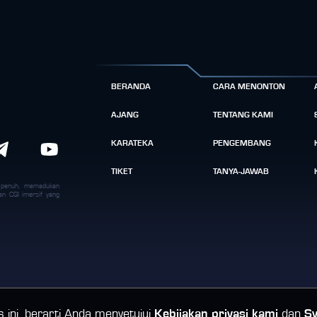
BERANDA
CARA MENONTON
AJANG
TENTANG KAMI
KARATEKA
PENGEMBANG
TIKET
TANYA-JAWAB
k penuh, memadukan
an CGI imersif yang
ini, berarti Anda menyetujui
Kebijakan privasi kami
dan
Sy