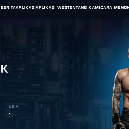
A
BERITA
APLIKASI
APLIKASI WEB
TENTANG KAMI
CARA MENO
IK
USIA
-