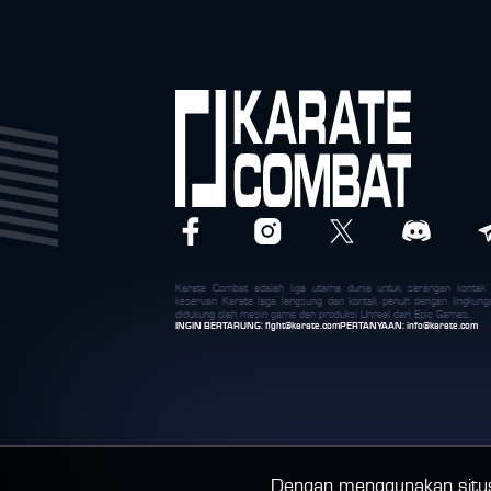
Karate Combat adalah liga utama dunia untuk serangan konta
keseruan Karate laga langsung dan kontak penuh dengan lingkung
didukung oleh mesin game dan produksi Unreal dari Epic Games.
INGIN BERTARUNG:
fight@karate.com
PERTANYAAN:
info@karate.com
Dengan menggunakan situs 