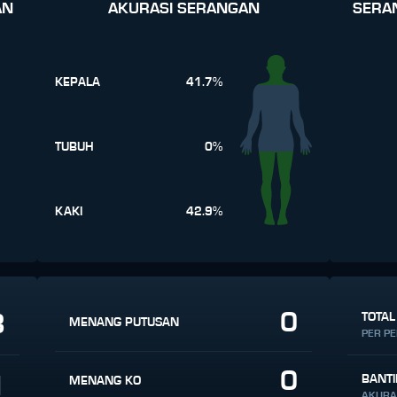
AN
AKURASI SERANGAN
SERA
KEPALA
41.7%
TUBUH
0%
KAKI
42.9%
0
3
TOTAL
MENANG PUTUSAN
PER P
0
1
BANT
MENANG KO
AKURA