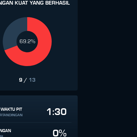
NGAN KUAT YANG BERHASIL
69.2%
9
/
13
1:30
 WAKTU PIT
ERTANDINGAN
0%
INGAN
SI