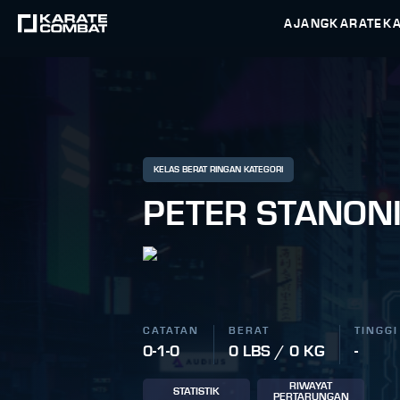
AJANG
KARATEK
KELAS BERAT RINGAN KATEGORI
PETER STANON
CATATAN
BERAT
TINGGI
0-1-0
0 LBS / 0 KG
-
RIWAYAT
STATISTIK
PERTARUNGAN