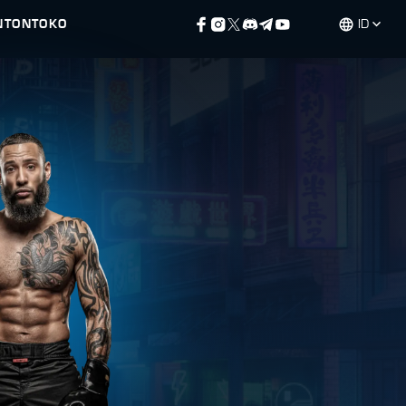
NTON
TOKO
ID