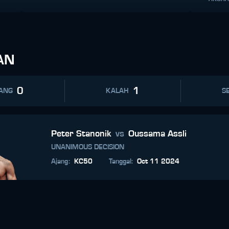
AN
0
1
ANG
KALAH
SE
Peter Stanonik
vs
Oussama Assli
UNANIMOUS DECISION
Ajang
:
KC50
Tanggal
:
Oct 11 2024