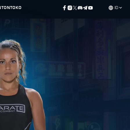
NTON
TOKO
ID