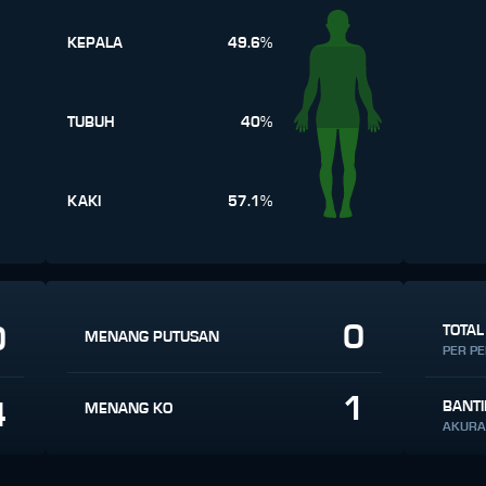
KEPALA
49.6%
TUBUH
40%
KAKI
57.1%
0
0
TOTAL
MENANG PUTUSAN
PER P
1
4
BANT
MENANG KO
AKURA