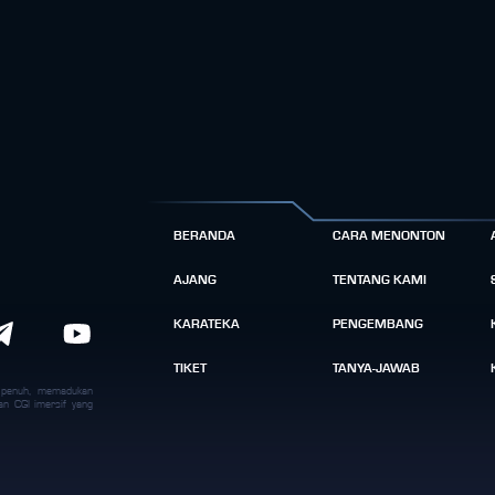
BERANDA
CARA MENONTON
AJANG
TENTANG KAMI
KARATEKA
PENGEMBANG
TIKET
TANYA-JAWAB
k penuh, memadukan
an CGI imersif yang