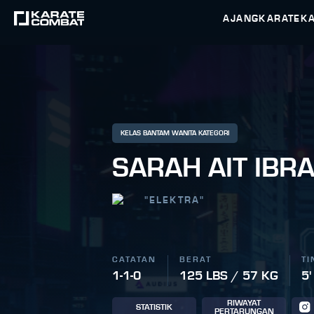
AJANG
KARATEK
KELAS BANTAM WANITA KATEGORI
SARAH AIT IBR
"
ELEKTRA
"
CATATAN
BERAT
TI
1-1-0
125 LBS / 57 KG
5'
RIWAYAT
STATISTIK
PERTARUNGAN