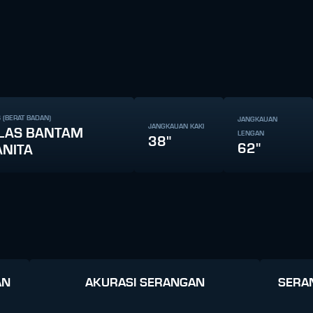
 (BERAT BADAN)
JANGKAUAN
JANGKAUAN KAKI
LAS BANTAM
LENGAN
38"
62"
NITA
AN
AKURASI SERANGAN
SERA