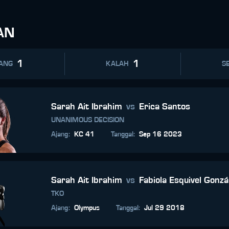
AN
1
1
ANG
KALAH
SE
Sarah Ait Ibrahim
vs
Erica Santos
UNANIMOUS DECISION
Ajang
:
KC 41
Tanggal
:
Sep 16 2023
Sarah Ait Ibrahim
vs
Fabiola Esquivel Gonzá
TKO
Ajang
:
Olympus
Tanggal
:
Jul 29 2018