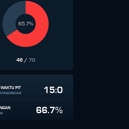
65.7%
46
/
70
15:0
 WAKTU PIT
ERTANDINGAN
66.7%
INGAN
SI