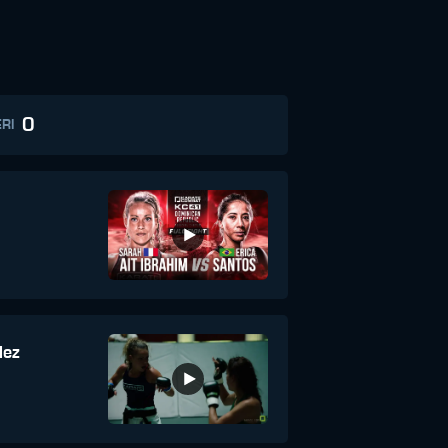
0
RI
lez