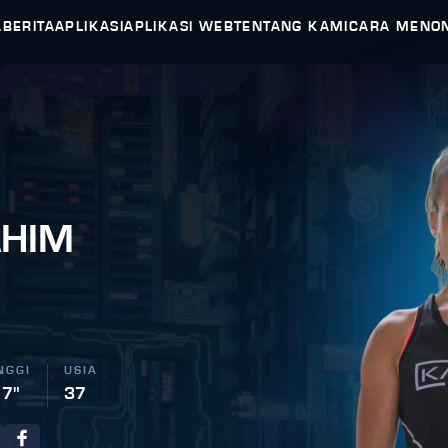
A
BERITA
APLIKASI
APLIKASI WEB
TENTANG KAMI
CARA MENO
AHIM
NGGI
USIA
 7"
37