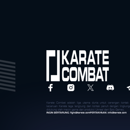
Karate Combat adalah liga utama dunia untuk serangan konta
keseruan Karate laga langsung dan kontak penuh dengan lingkung
didukung oleh mesin game dan produksi Unreal dari Epic Games.
INGIN BERTARUNG:
fight@karate.com
PERTANYAAN:
info@karate.com