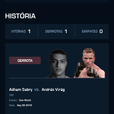
HISTÓRIA
1
1
0
VITÓRIAS
DERROTAS
EMPATES
DERROTA
vs.
Adham Sabry
András Virág
TKO
Evento
:
One World
Data
:
Sep 28 2018