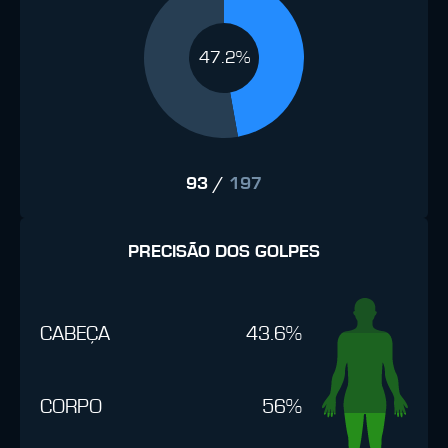
47.2%
93
/
197
PRECISÃO DOS GOLPES
CABEÇA
43.6%
CORPO
56%