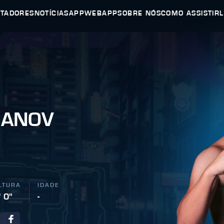
UTADORES
NOTÍCIAS
APP
WEBAPP
SOBRE NÓS
COMO ASSISTIR
KANOV
LTURA
IDADE
' 0"
-