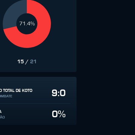
71.4%
15
/
21
9:0
 TOTAL DE KOTO
OMBATE
0%
A
SÃO