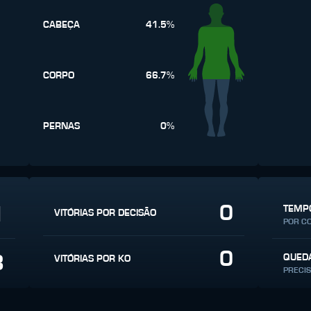
CABEÇA
41.5%
CORPO
66.7%
PERNAS
0%
0
1
TEMPO
VITÓRIAS POR DECISÃO
POR C
0
3
QUED
VITÓRIAS POR KO
PRECI