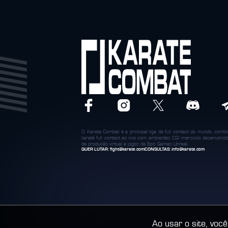
O Karate Combat é a principal liga de full contact do mundo, com
karatê full contact ao vivo com ambientes CGI imersivos desenvolvi
de produção virtual e jogos da Epic Games Unreal.
QUER LUTAR:
fight@karate.com
CONSULTAS:
info@karate.com
Ao usar o site, vo