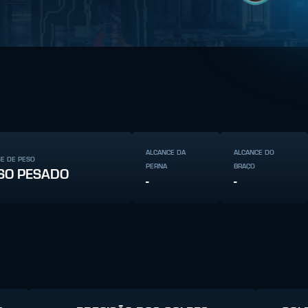
ALCANCE DA
ALCANCE DO
SE DE PESO
PERNA
BRAÇO
SO PESADO
-
-