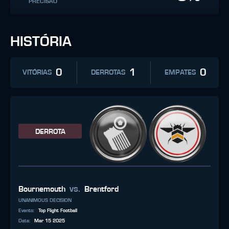
PRECISÃO
HISTÓRIA
0
1
0
VITÓRIAS
DERROTAS
EMPATES
DERROTA
vs.
Bournemouth
Brentford
UNANIMOUS DECISION
Evento
:
Top Flight Football
Data
:
Mar 15 2025