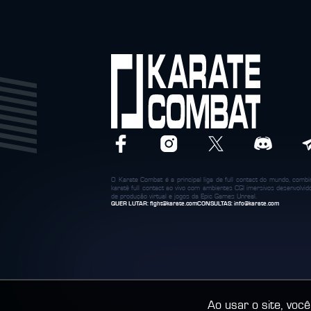
O Karate Combat é a principal liga de full contact do mundo, com
karatê full contact ao vivo com ambientes CGI imersivos desenvolvi
de produção virtual e jogos da Epic Games Unreal.
QUER LUTAR:
fight@karate.com
CONSULTAS:
info@karate.com
Ao usar o site, vo