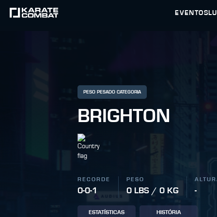
EVENTOS
L
PESO PESADO CATEGORIA
BRIGHTON
RECORDE
PESO
ALTUR
0-0-1
0 LBS / 0 KG
-
ESTATÍSTICAS
HISTÓRIA