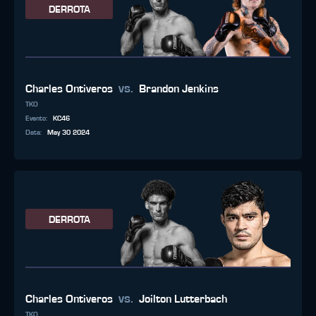
DERROTA
vs.
Charles Ontiveros
Brandon Jenkins
TKO
Evento
:
KC46
Data
:
May 30 2024
DERROTA
vs.
Charles Ontiveros
Joilton Lutterbach
TKO