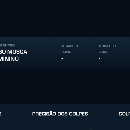
SE DE PESO
ALCANCE DA
ALCANCE DO
SO MOSCA
PERNA
BRAÇO
-
-
MININO
S
PRECISÃO DOS GOLPES
GOL