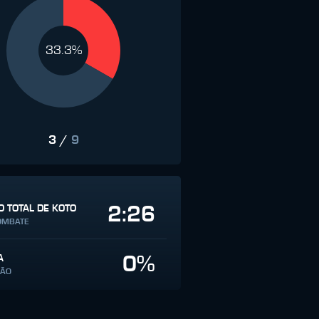
33.3%
3
/
9
2:26
 TOTAL DE KOTO
OMBATE
0%
A
SÃO