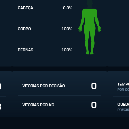
CABEÇA
8.3%
CORPO
100%
PERNAS
100%
0
9
TEMPO
VITÓRIAS POR DECISÃO
POR C
0
3
QUED
VITÓRIAS POR KO
PRECI