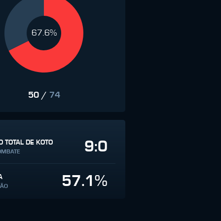
67.6%
50
/
74
9:0
 TOTAL DE KOTO
OMBATE
57.1%
A
SÃO