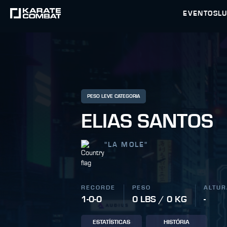
EVENTOS
L
PESO LEVE CATEGORIA
ELIAS SANTOS
"
LA MOLE
"
RECORDE
PESO
ALTUR
1-0-0
0 LBS / 0 KG
-
ESTATÍSTICAS
HISTÓRIA