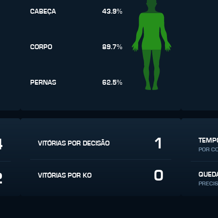
CABEÇA
43.9%
CORPO
89.7%
PERNAS
62.5%
1
4
TEMPO
VITÓRIAS POR DECISÃO
POR C
0
2
QUED
VITÓRIAS POR KO
PRECI