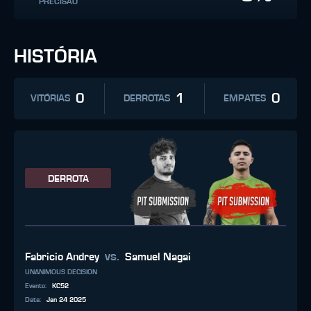
PRECISÃO
HISTÓRIA
0
1
0
VITÓRIAS
DERROTAS
EMPATES
DERROTA
vs.
Fabricio Andrey
Samuel Nagai
UNANIMOUS DECISION
Evento
:
KC52
Data
:
Jan 24 2025