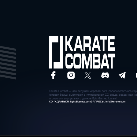
Karate Combat — это ведущая мировая лига полноконтактного кара
которой бойцы выступают в иммерсивной CGI-среде, созданной на
игрового и виртуального движка Epic Games Unreal.
ХОЧУ ДРАТЬСЯ:
fight@karate.com
ЗАПРОСЫ:
info@karate.com