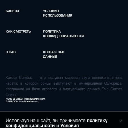
БИЛЕТЫ
УСЛОВИЯ
ИСПОЛЬЗОВАНИЯ
КАК СМОТРЕТЬ
ПОЛИТИКА
КОНФИДЕНЦИАЛЬНОСТИ
О НАС
КОНТАКТНЫЕ
ДАННЫЕ
Karate Combat — это ведущая мировая лига полноконтактного
каратэ, в которой бойцы выступают в иммерсивной CGI-среде,
созданной на базе игрового и виртуального движка Epic Games
Unreal.
ХОЧУ ДРАТЬСЯ:
fight@karate.com
ЗАПРОСЫ:
info@karate.com
Используя наш сайт, вы принимаете
политику
конфиденциальности
и
Условия