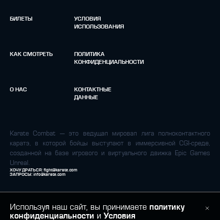
БИЛЕТЫ
УСЛОВИЯ
ИСПОЛЬЗОВАНИЯ
КАК СМОТРЕТЬ
ПОЛИТИКА
КОНФИДЕНЦИАЛЬНОСТИ
О НАС
КОНТАКТНЫЕ
ДАННЫЕ
Karate Combat — это ведущая мировая лига полноконтактного
каратэ, в которой бойцы выступают в иммерсивной CGI-среде,
созданной на базе игрового и виртуального движка Epic Games
Unreal.
ХОЧУ ДРАТЬСЯ:
fight@karate.com
ЗАПРОСЫ:
info@karate.com
Используя наш сайт, вы принимаете
политику
конфиденциальности
и
Условия