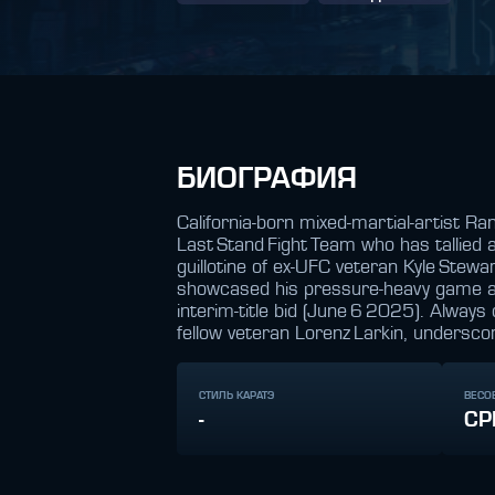
БИОГРАФИЯ
California‑born mixed‑martial‑artist R
Last Stand Fight Team who has tallied 
guillotine of ex‑UFC veteran Kyle St
showcased his pressure‑heavy game ac
interim‑title bid (June 6 2025). Alway
fellow veteran Lorenz Larkin, underscori
СТИЛЬ КАРАТЭ
ВЕСО
-
СР