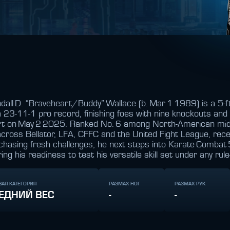
andall D. “Braveheart/Buddy” Wallace (b. Mar 1 1989) is a 5‑
a 23‑11‑1 pro record, finishing foes with nine knockouts an
ewart on May 2 2025. Ranked No. 6 among North‑American mid
ross Bellator, LFA, CFFC and the United Fight League, rece
s chasing fresh challenges, he next steps into Karate Combat
ng his readiness to test his versatile skill set under any rule
ВАЯ КАТЕГОРИЯ
РАЗМАХ НОГ
РАЗМАХ РУК
ЕДНИЙ ВЕС
-
-