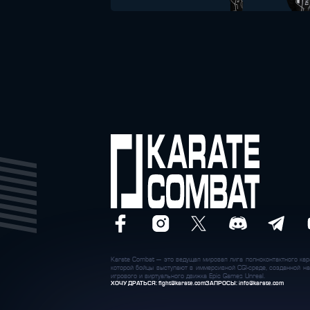
Karate Combat — это ведущая мировая лига полноконтактного кара
которой бойцы выступают в иммерсивной CGI-среде, созданной на
игрового и виртуального движка Epic Games Unreal.
ХОЧУ ДРАТЬСЯ:
fight@karate.com
ЗАПРОСЫ:
info@karate.com