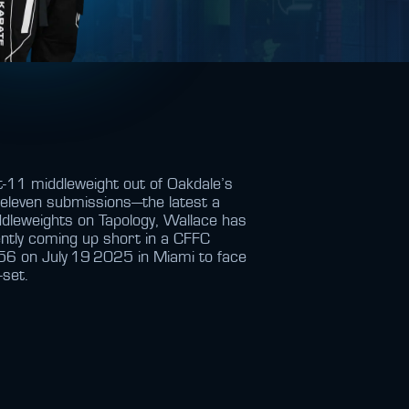
ft‑11 middleweight out of Oakdale’s
d eleven submissions—the latest a
dleweights on Tapology, Wallace has
ntly coming up short in a CFFC
 56 on July 19 2025 in Miami to face
‑set.