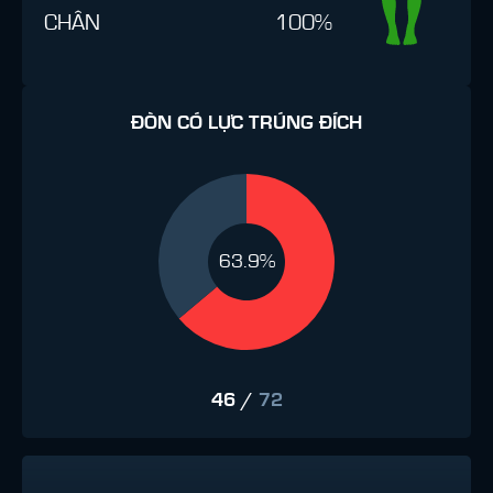
CHÂN
100%
ĐÒN CÓ LỰC TRÚNG ĐÍCH
63.9%
46
/
72