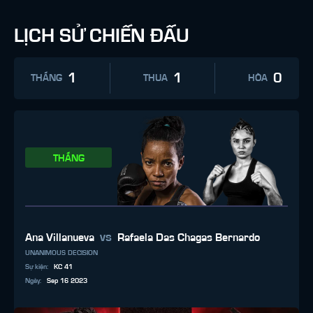
LỊCH SỬ CHIẾN ĐẤU
1
1
0
THẮNG
THUA
HÒA
THẮNG
vs
Ana Villanueva
Rafaela Das Chagas Bernardo
UNANIMOUS DECISION
Sự kiện
:
KC 41
Ngày
:
Sep 16 2023