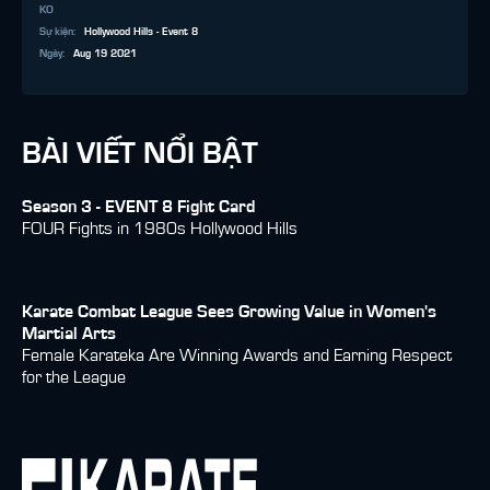
KO
Sự kiện
:
Hollywood Hills - Event 8
Ngày
:
Aug 19 2021
BÀI VIẾT NỔI BẬT
Season 3 - EVENT 8 Fight Card
FOUR Fights in 1980s Hollywood Hills
Karate Combat League Sees Growing Value in Women's
Martial Arts
Female Karateka Are Winning Awards and Earning Respect
for the League