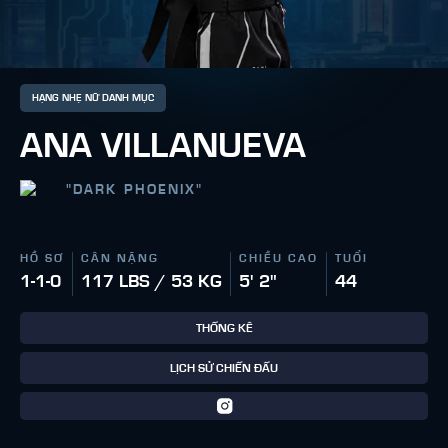
HẠNG NHẸ NỮ DANH MỤC
ANA VILLANUEVA
"
DARK PHOENIX
"
HỒ SƠ
CÂN NẶNG
CHIỀU CAO
TUỔI
1-1-0
117 LBS / 53 KG
5' 2"
44
THỐNG KÊ
LỊCH SỬ CHIẾN ĐẤU