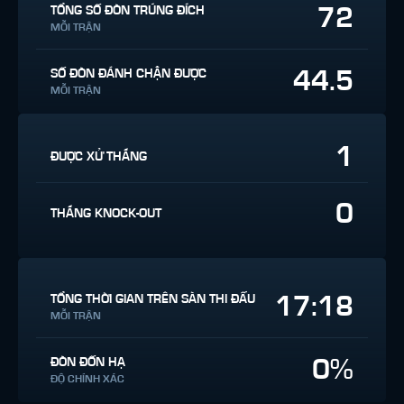
72
TỔNG SỐ ĐÒN TRÚNG ĐÍCH
MỖI TRẬN
44.5
SỐ ĐÒN ĐÁNH CHẶN ĐƯỢC
MỖI TRẬN
1
ĐƯỢC XỬ THẮNG
0
THẮNG KNOCK-OUT
17:18
TỔNG THỜI GIAN TRÊN SÀN THI ĐẤU
MỖI TRẬN
0%
ĐÒN ĐỐN HẠ
ĐỘ CHÍNH XÁC