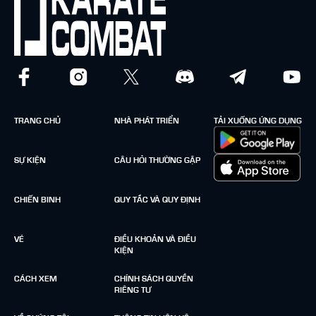
TRANG CHỦ
NHÀ PHÁT TRIỂN
TẢI XUỐNG ỨNG DỤNG
SỰ KIỆN
CÂU HỎI THƯỜNG GẶP
CHIẾN BINH
QUY TẮC VÀ QUY ĐỊNH
VÉ
ĐIỀU KHOẢN VÀ ĐIỀU
KIỆN
CÁCH XEM
CHÍNH SÁCH QUYỀN
RIÊNG TƯ