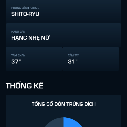
PHONG CÁCH KARATE
SHITO-RYU
HẠNG CÂN
HẠNG NHẸ NỮ
TẦM CHÂN
TẦM TAY
37"
31"
THỐNG KÊ
TỔNG SỐ ĐÒN TRÚNG ĐÍCH