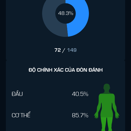
48.3%
72
/
149
ĐỘ CHÍNH XÁC CỦA ĐÒN ĐÁNH
ĐẦU
40.5%
CƠ THỂ
85.7%