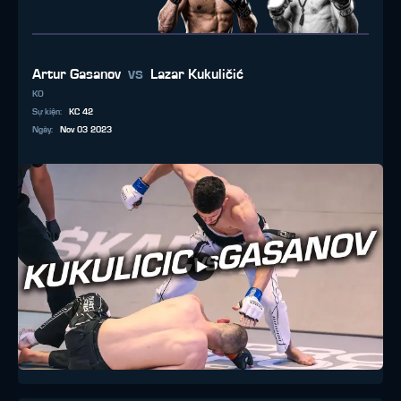
vs
Artur Gasanov
Lazar Kukuličić
KO
Sự kiện
:
KC 42
Ngày
:
Nov 03 2023