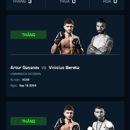
3
0
0
THẮNG
THUA
HÒA
THẮNG
vs
Artur Gasanov
Vinicius Bereta
UNANIMOUS DECISION
Sự kiện
:
KC49
Ngày
:
Sep 18 2024
THẮNG