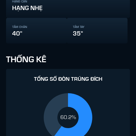
HẠNG CÂN
HẠNG NHẸ
TẦM CHÂN
TẦM TAY
40"
35"
THỐNG KÊ
TỔNG SỐ ĐÒN TRÚNG ĐÍCH
60.2%