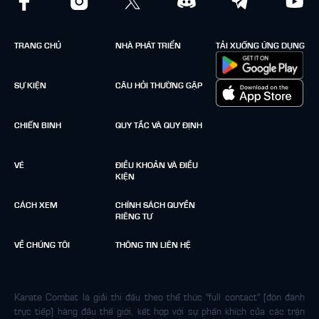
TRANG CHỦ
NHÀ PHÁT TRIỂN
TẢI XUỐNG ỨNG DỤNG
SỰ KIỆN
CÂU HỎI THƯỜNG GẶP
CHIẾN BINH
QUY TẮC VÀ QUY ĐỊNH
VÉ
ĐIỀU KHOẢN VÀ ĐIỀU
KIỆN
CÁCH XEM
CHÍNH SÁCH QUYỀN
RIÊNG TƯ
VỀ CHÚNG TÔI
THÔNG TIN LIÊN HỆ
Karate Combat là giải thi đấu theo thể thức "full contact" (đòn đánh
trực tiếp) hàng đầu thế giới, kết hợp với sự phấn khích của các trận