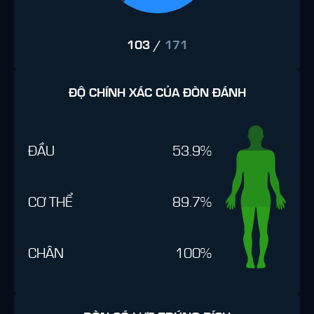
103
/
171
ĐỘ CHÍNH XÁC CỦA ĐÒN ĐÁNH
ĐẦU
53.9%
CƠ THỂ
89.7%
CHÂN
100%