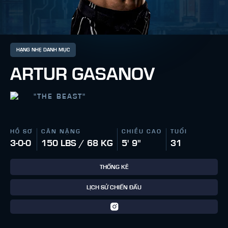
HẠNG NHẸ DANH MỤC
ARTUR GASANOV
"
THE BEAST
"
HỒ SƠ
CÂN NẶNG
CHIỀU CAO
TUỔI
3-0-0
150 LBS / 68 KG
5' 9"
31
THỐNG KÊ
LỊCH SỬ CHIẾN ĐẤU