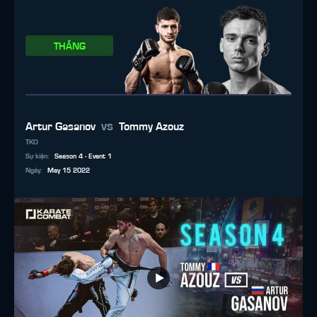
THẮNG
vs
Artur Gasanov
Tommy Azouz
TKO
Sự kiện
:
Season 4 - Event 1
Ngày
:
May 15 2022