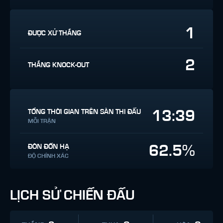
1
ĐƯỢC XỬ THẮNG
2
THẮNG KNOCK-OUT
13:39
TỔNG THỜI GIAN TRÊN SÀN THI ĐẤU
MỖI TRẬN
62.5%
ĐÒN ĐỐN HẠ
ĐỘ CHÍNH XÁC
LỊCH SỬ CHIẾN ĐẤU