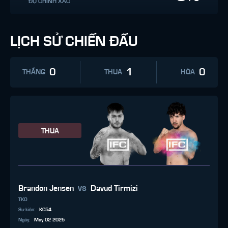
ĐỘ CHÍNH XÁC
LỊCH SỬ CHIẾN ĐẤU
0
1
0
THẮNG
THUA
HÒA
THUA
vs
Brandon Jensen
Davud Tirmizi
TKO
Sự kiện
:
KC54
Ngày
:
May 02 2025