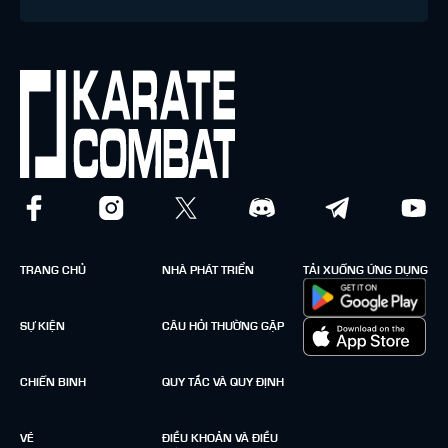
TRANG CHỦ
NHÀ PHÁT TRIỂN
TẢI XUỐNG ỨNG DỤNG
SỰ KIỆN
CÂU HỎI THƯỜNG GẶP
CHIẾN BINH
QUY TẮC VÀ QUY ĐỊNH
VÉ
ĐIỀU KHOẢN VÀ ĐIỀU