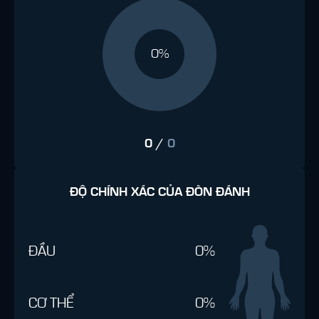
0%
0
/
0
ĐỘ CHÍNH XÁC CỦA ĐÒN ĐÁNH
ĐẦU
0%
CƠ THỂ
0%