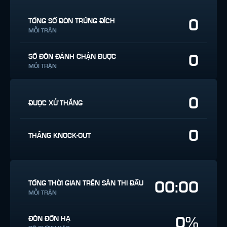
0
TỔNG SỐ ĐÒN TRÚNG ĐÍCH
MỖI TRẬN
0
SỐ ĐÒN ĐÁNH CHẶN ĐƯỢC
MỖI TRẬN
0
ĐƯỢC XỬ THẮNG
0
THẮNG KNOCK-OUT
00:00
TỔNG THỜI GIAN TRÊN SÀN THI ĐẤU
MỖI TRẬN
0%
ĐÒN ĐỐN HẠ