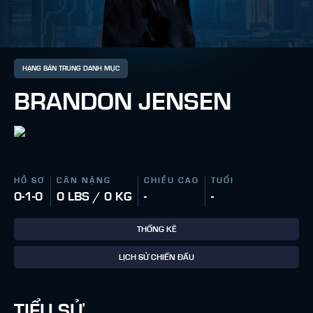
HẠNG BÁN TRUNG DANH MỤC
BRANDON JENSEN
HỒ SƠ
CÂN NẶNG
CHIỀU CAO
TUỔI
0-1-0
0 LBS / 0 KG
-
-
THỐNG KÊ
LỊCH SỬ CHIẾN ĐẤU
TIỂU SỬ