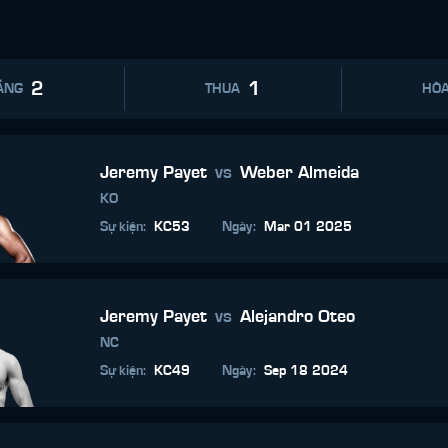
2
1
ẮNG
THUA
HÒ
Jeremy Payet
vs
Weber Almeida
KO
Sự kiện
:
KC53
Ngày
:
Mar 01 2025
Jeremy Payet
vs
Alejandro Oteo
NC
Sự kiện
:
KC49
Ngày
:
Sep 18 2024