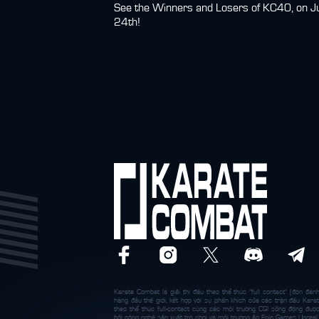
See the Winners and Losers of KC40, on J
24th!
Karate Combat là giải thi đấu theo thể thức "full contact" (đòn đánh
hàng đầu thế giới, kết hợp với sự phấn khích của các trận đấu Karat
theo thể thức full-contact cùng các môi trường CGI sống động đượ
bởi công nghệ sản xuất trò chơi và môi trường ảo Epic Games Unreal.