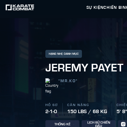
SỰ KIỆN
CHIẾN BIN
HẠNG NHẸ DANH MỤC
JEREMY PAYET
"
MR.KO
"
HỒ SƠ
CÂN NẶNG
CHIỀ
2-1-0
150 LBS / 68 KG
5' 8
LỊCH SỬ CHIẾN
THỐNG KÊ
ĐẤU