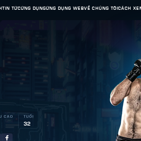
H
TIN TỨC
ỨNG DỤNG
ỨNG DỤNG WEB
VỀ CHÚNG TÔI
CÁCH XE
U CAO
TUỔI
"
32