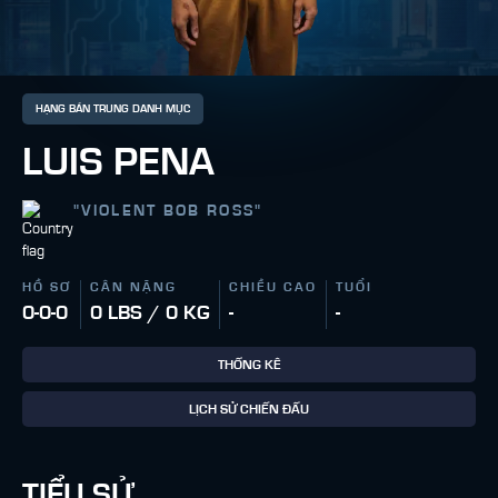
HẠNG BÁN TRUNG DANH MỤC
LUIS PENA
"
VIOLENT BOB ROSS
"
HỒ SƠ
CÂN NẶNG
CHIỀU CAO
TUỔI
0-0-0
0 LBS / 0 KG
-
-
THỐNG KÊ
LỊCH SỬ CHIẾN ĐẤU
TIỂU SỬ