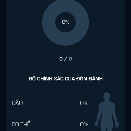
0%
0
/
0
ĐỘ CHÍNH XÁC CỦA ĐÒN ĐÁNH
ĐẦU
0%
CƠ THỂ
0%