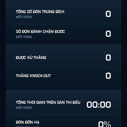
0
TỔNG SỐ ĐÒN TRÚNG ĐÍCH
MỖI TRẬN
0
SỐ ĐÒN ĐÁNH CHẶN ĐƯỢC
MỖI TRẬN
0
ĐƯỢC XỬ THẮNG
0
THẮNG KNOCK-OUT
00:00
TỔNG THỜI GIAN TRÊN SÀN THI ĐẤU
MỖI TRẬN
0%
ĐÒN ĐỐN HẠ