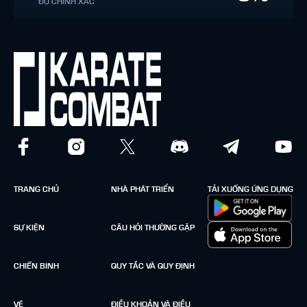
ĐỘ CHÍNH XÁC
TRANG CHỦ
NHÀ PHÁT TRIỂN
TẢI XUỐNG ỨNG DỤNG
SỰ KIỆN
CÂU HỎI THƯỜNG GẶP
CHIẾN BINH
QUY TẮC VÀ QUY ĐỊNH
VÉ
ĐIỀU KHOẢN VÀ ĐIỀU