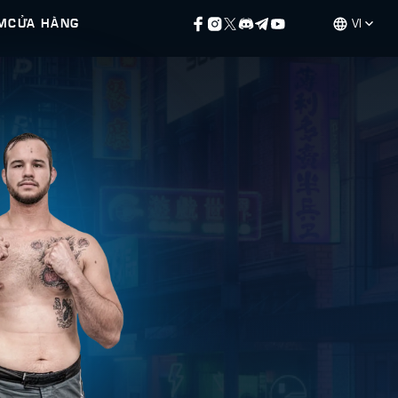
M
CỬA HÀNG
VI