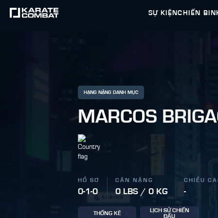
SỰ KIỆN
CHIẾN BIN
HẠNG NẶNG DANH MỤC
MARCOS BRIG
HỒ SƠ
CÂN NẶNG
CHIỀU C
0-1-0
0 LBS / 0 KG
-
LỊCH SỬ CHIẾN
THỐNG KÊ
ĐẤU