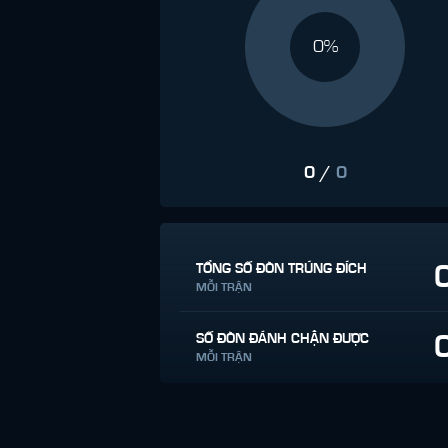
0%
0
/
0
TỔNG SỐ ĐÒN TRÚNG ĐÍCH
MỖI TRẬN
SỐ ĐÒN ĐÁNH CHẶN ĐƯỢC
MỖI TRẬN