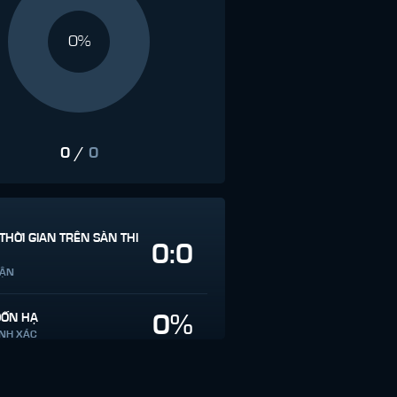
0%
0
/
0
THỜI GIAN TRÊN SÀN THI
0:0
RẬN
0%
ĐỐN HẠ
ÍNH XÁC