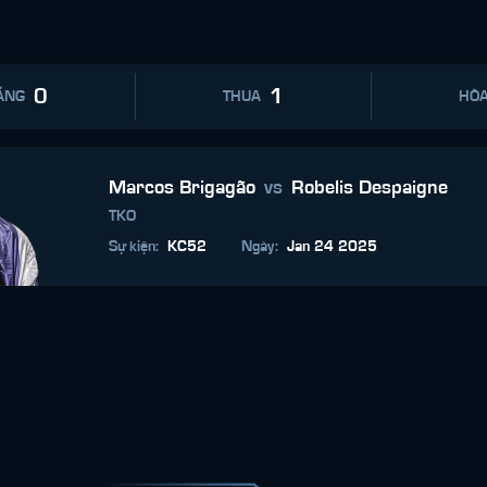
0
1
ẮNG
THUA
HÒ
Marcos Brigagão
vs
Robelis Despaigne
TKO
Sự kiện
:
KC52
Ngày
:
Jan 24 2025