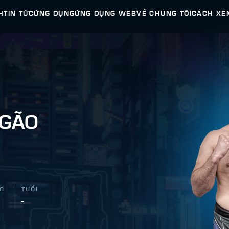
H
TIN TỨC
ỨNG DỤNG
ỨNG DỤNG WEB
VỀ CHÚNG TÔI
CÁCH XE
AGÃO
AO
TUỔI
-