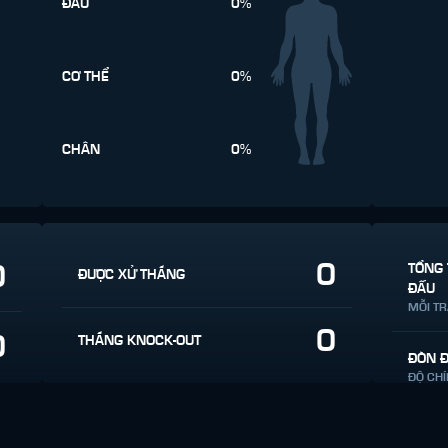
ĐẦU
0%
CƠ THỂ
0%
CHÂN
0%
0
0
TỔNG 
ĐƯỢC XỬ THẮNG
ĐẤU
MỖI T
0
0
THẮNG KNOCK-OUT
ĐÒN 
ĐỘ CH