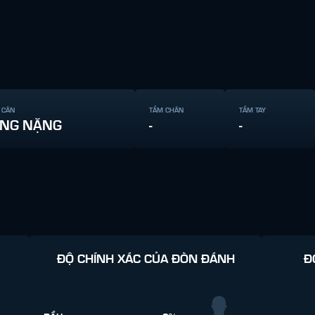
 CÂN
TẦM CHÂN
TẦM TAY
NG NẶNG
-
-
ĐỘ CHÍNH XÁC CỦA ĐÒN ĐÁNH
Đ