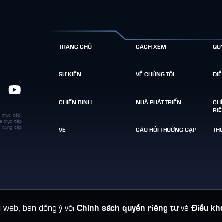
TRANG CHỦ
CÁCH XEM
QU
SỰ KIỆN
VỀ CHÚNG TÔI
ĐI
CHIẾN BINH
NHÀ PHÁT TRIỂN
CH
RI
 trực tiếp)
e trực tiếp
c cung cấp
VÉ
CÂU HỎI THƯỜNG GẶP
THÔ
 web, bạn đồng ý với
Chính sách quyền riêng tư
và
Điều kh