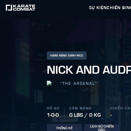
SỰ KIỆN
CHIẾN BIN
HẠNG NẶNG DANH MỤC
NICK AND AUD
"
THE ARSENAL
"
HỒ SƠ
CÂN NẶNG
CHIỀU C
1-0-0
0 LBS / 0 KG
-
LỊCH SỬ CHIẾN
THỐNG KÊ
ĐẤU