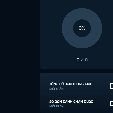
0%
0
/
0
TỔNG SỐ ĐÒN TRÚNG ĐÍCH
MỖI TRẬN
SỐ ĐÒN ĐÁNH CHẶN ĐƯỢC
MỖI TRẬN