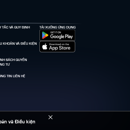
Y TẮC VÀ QUY ĐỊNH
TẢI XUỐNG ỨNG DỤNG
ỀU KHOẢN VÀ ĐIỀU KIỆN
ÍNH SÁCH QUYỀN
ÊNG TƯ
NG TIN LIÊN HỆ
oản và Điều kiện