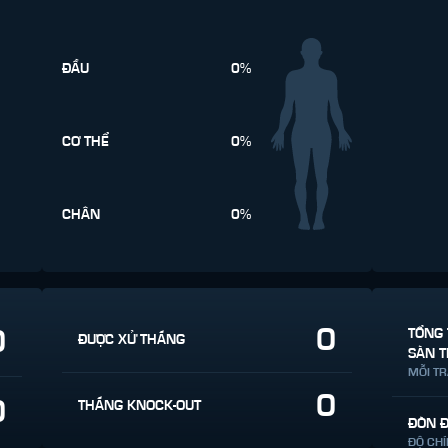
ĐẦU
0%
CƠ THỂ
0%
CHÂN
0%
0
0
TỔNG 
ĐƯỢC XỬ THẮNG
SÀN T
MỖI T
0
0
THẮNG KNOCK-OUT
ĐÒN 
ĐỘ CH