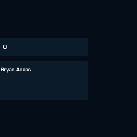
0
A
 Bryan Andes