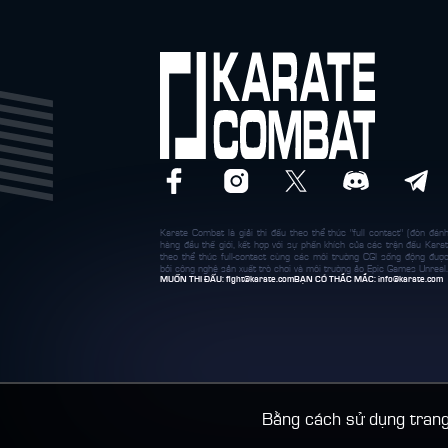
Karate Combat là giải thi đấu theo thể thức "full contact" (đòn đánh
hàng đầu thế giới, kết hợp với sự phấn khích của các trận đấu Karat
theo thể thức full-contact cùng các môi trường CGI sống động đượ
bởi công nghệ sản xuất trò chơi và môi trường ảo Epic Games Unreal.
MUỐN THI ĐẤU:
fight@karate.com
BẠN CÓ THẮC MẮC:
info@karate.com
Bằng cách sử dụng trang