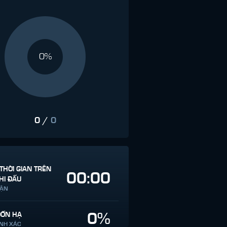
0%
0
/
0
THỜI GIAN TRÊN
00:00
HI ĐẤU
RẬN
0%
ĐỐN HẠ
ÍNH XÁC