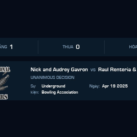
1
0
ẮNG
THUA
HÒ
Nick and Audrey Gavron
vs
Raul Renteria &
UNANIMOUS DECISION
Sự
Underground
Ngày
:
Apr 19 2025
kiện
:
Bowling Association