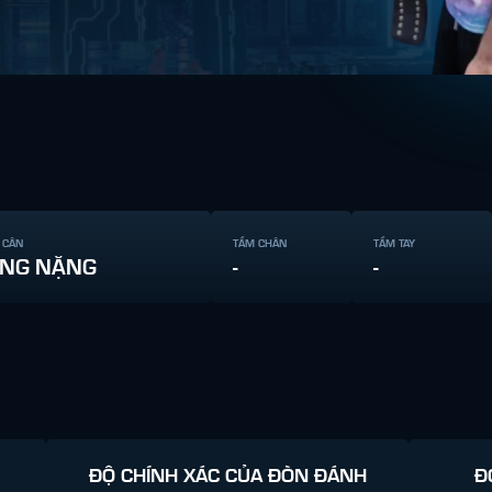
 CÂN
TẦM CHÂN
TẦM TAY
NG NẶNG
-
-
ĐỘ CHÍNH XÁC CỦA ĐÒN ĐÁNH
Đ