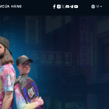
M
CỬA HÀNG
VI