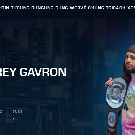
H
TIN TỨC
ỨNG DỤNG
ỨNG DỤNG WEB
VỀ CHÚNG TÔI
CÁCH XE
REY GAVRON
AO
TUỔI
-