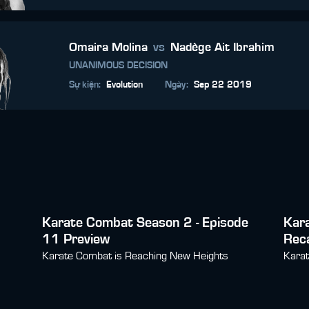
Omaira Molina
vs
Nadège Ait Ibrahim
UNANIMOUS DECISION
Sự kiện
:
Evolution
Ngày
:
Sep 22 2019
Karate Combat Season 2 - Episode
Kar
11 Preview
Rec
Karate Combat is Reaching New Heights
Karat