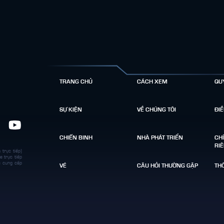
TRANG CHỦ
CÁCH XEM
QU
SỰ KIỆN
VỀ CHÚNG TÔI
ĐI
CHIẾN BINH
NHÀ PHÁT TRIỂN
CH
RI
 trực tiếp)
e trực tiếp
c cung cấp
VÉ
CÂU HỎI THƯỜNG GẶP
THÔ