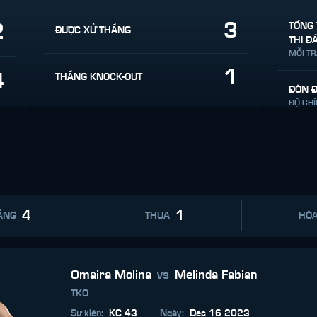
3
2
TỔNG 
ĐƯỢC XỬ THẮNG
THI Đ
MỖI T
1
4
THẮNG KNOCK-OUT
ĐÒN 
ĐỘ CH
4
1
ẮNG
THUA
HÒ
Omaira Molina
vs
Melinda Fabian
TKO
Sự kiện
:
KC 43
Ngày
:
Dec 16 2023