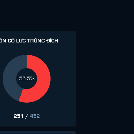
ÒN CÓ LỰC TRÚNG ĐÍCH
55.5%
251
/
452