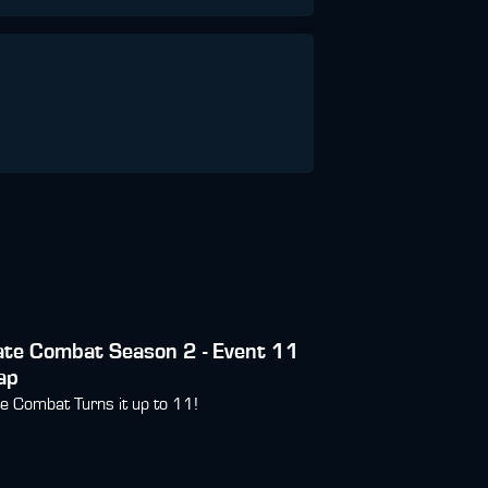
ate Combat Season 2 - Event 11
ap
e Combat Turns it up to 11!