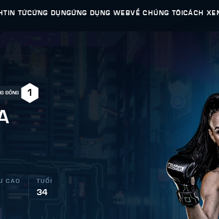
H
TIN TỨC
ỨNG DỤNG
ỨNG DỤNG WEB
VỀ CHÚNG TÔI
CÁCH XE
1
NG ĐỒNG
A
U CAO
TUỔI
"
34