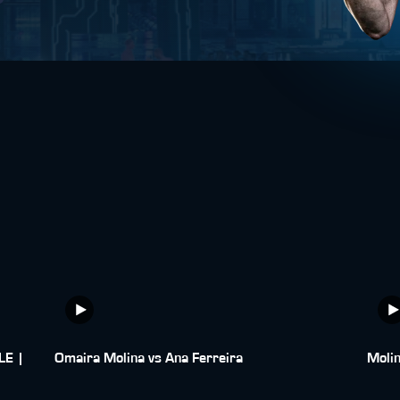
E |
Omaira Molina vs Ana Ferreira
Molin