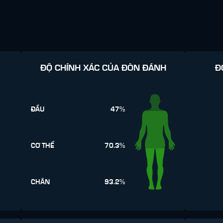
ĐỘ CHÍNH XÁC CỦA ĐÒN ĐÁNH
Đ
ĐẦU
47%
CƠ THỂ
70.3%
CHÂN
93.2%