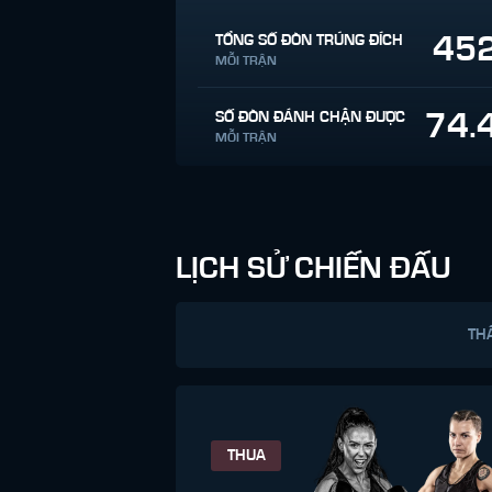
45
TỔNG SỐ ĐÒN TRÚNG ĐÍCH
MỖI TRẬN
74.
SỐ ĐÒN ĐÁNH CHẶN ĐƯỢC
MỖI TRẬN
LỊCH SỬ CHIẾN ĐẤU
TH
THUA