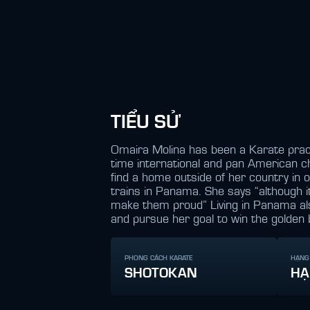
TIỂU SỬ
Omaira Molina has been a Karate pract
time international and pan American ch
find a home outside of her country in 
trains in Panama. She says “although it
make them proud” Living in Panama also 
and pursue her goal to win the golden 
PHONG CÁCH KARATE
HẠNG
SHOTOKAN
HẠ