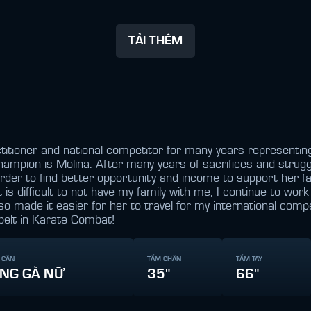
TẢI THÊM
itioner and national competitor for many years representin
ampion is Molina. After many years of sacrifices and strugg
order to find better opportunity and income to support her 
 is difficult to not have my family with me, I continue to wor
made it easier for her to travel for my international competi
belt in Karate Combat!
 CÂN
TẦM CHÂN
TẦM TAY
NG GÀ NỮ
35"
66"