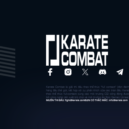
Karate Combat là giải thi đấu theo thể thức "full contact" (đòn đánh
hàng đầu thế giới, kết hợp với sự phấn khích của các trận đấu Karat
theo thể thức full-contact cùng các môi trường CGI sống động đượ
bởi công nghệ sản xuất trò chơi và môi trường ảo Epic Games Unreal.
MUỐN THI ĐẤU:
fight@karate.com
BẠN CÓ THẮC MẮC:
info@karate.com