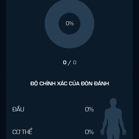
0%
0
/
0
ĐỘ CHÍNH XÁC CỦA ĐÒN ĐÁNH
ĐẦU
0%
CƠ THỂ
0%