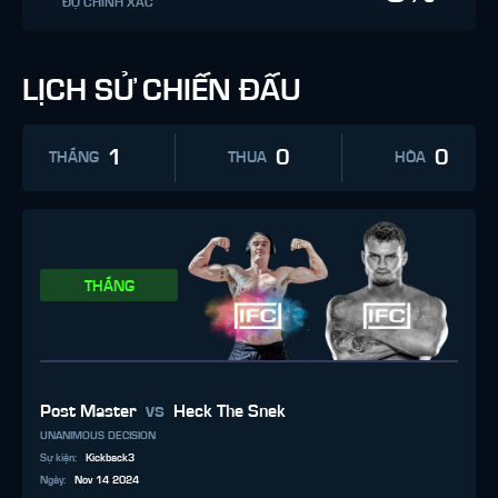
ĐỘ CHÍNH XÁC
LỊCH SỬ CHIẾN ĐẤU
1
0
0
THẮNG
THUA
HÒA
THẮNG
vs
Post Master
Heck The Snek
UNANIMOUS DECISION
Sự kiện
:
Kickback3
Ngày
:
Nov 14 2024