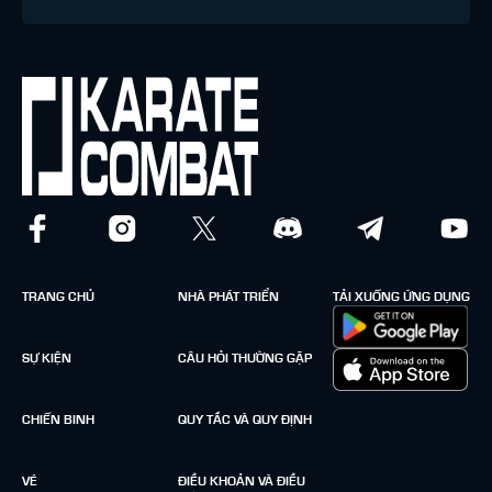
TRANG CHỦ
NHÀ PHÁT TRIỂN
TẢI XUỐNG ỨNG DỤNG
SỰ KIỆN
CÂU HỎI THƯỜNG GẶP
CHIẾN BINH
QUY TẮC VÀ QUY ĐỊNH
VÉ
ĐIỀU KHOẢN VÀ ĐIỀU