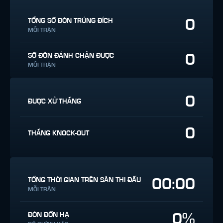
0
TỔNG SỐ ĐÒN TRÚNG ĐÍCH
MỖI TRẬN
0
SỐ ĐÒN ĐÁNH CHẶN ĐƯỢC
MỖI TRẬN
0
ĐƯỢC XỬ THẮNG
0
THẮNG KNOCK-OUT
00:00
TỔNG THỜI GIAN TRÊN SÀN THI ĐẤU
MỖI TRẬN
0%
ĐÒN ĐỐN HẠ