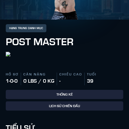
HẠNG TRUNG DANH MỤC
POST MASTER
HỒ SƠ
CÂN NẶNG
CHIỀU CAO
TUỔI
1-0-0
0 LBS / 0 KG
-
39
THỐNG KÊ
LỊCH SỬ CHIẾN ĐẤU
TIỂU SỬ