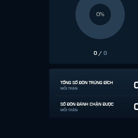
0%
0
/
0
TỔNG SỐ ĐÒN TRÚNG ĐÍCH
MỖI TRẬN
SỐ ĐÒN ĐÁNH CHẶN ĐƯỢC
MỖI TRẬN