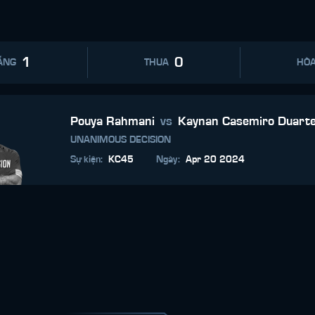
1
0
ẮNG
THUA
HÒ
Pouya Rahmani
vs
Kaynan Casemiro Duart
UNANIMOUS DECISION
Sự kiện
:
KC45
Ngày
:
Apr 20 2024