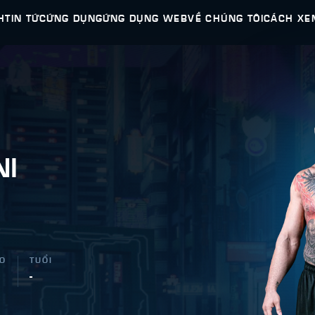
H
TIN TỨC
ỨNG DỤNG
ỨNG DỤNG WEB
VỀ CHÚNG TÔI
CÁCH XE
NI
AO
TUỔI
-