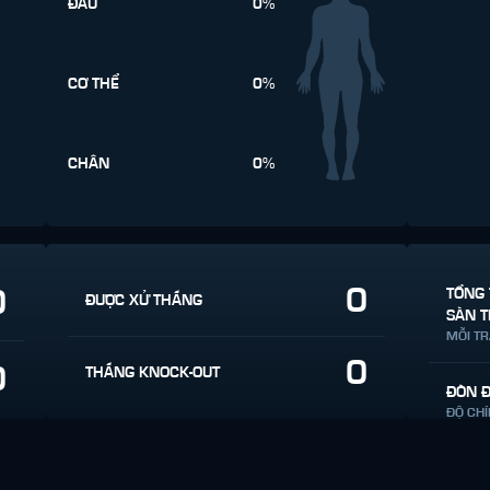
ĐẦU
0%
CƠ THỂ
0%
CHÂN
0%
0
0
TỔNG 
ĐƯỢC XỬ THẮNG
SÀN T
MỖI T
0
0
THẮNG KNOCK-OUT
ĐÒN 
ĐỘ CH