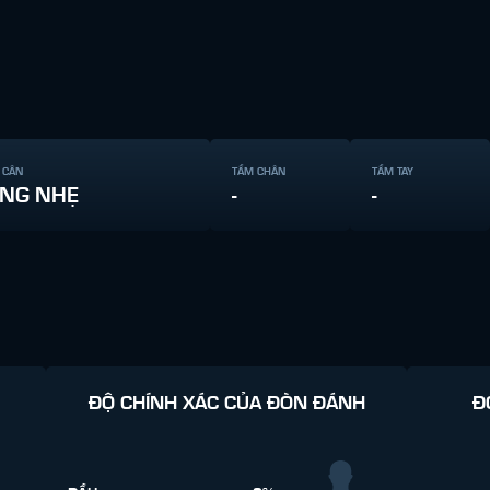
 CÂN
TẦM CHÂN
TẦM TAY
NG NHẸ
-
-
ĐỘ CHÍNH XÁC CỦA ĐÒN ĐÁNH
Đ