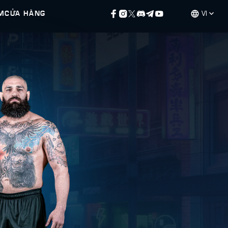
M
CỬA HÀNG
VI