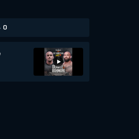
0
A
e