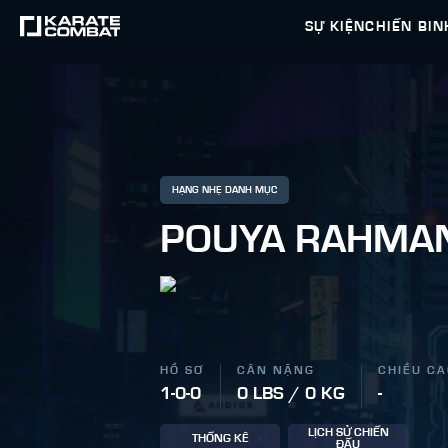
SỰ KIỆN
CHIẾN BIN
HẠNG NHẸ DANH MỤC
POUYA RAHMA
HỒ SƠ
CÂN NẶNG
CHIỀU C
1-0-0
0 LBS / 0 KG
-
LỊCH SỬ CHIẾN
THỐNG KÊ
ĐẤU