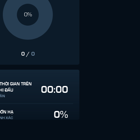
0%
0
/
0
THỜI GIAN TRÊN
00:00
HI ĐẤU
RẬN
0%
ĐỐN HẠ
ÍNH XÁC