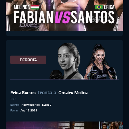
DERROTA
frente a
Erica Santos
Omaira Molina
TKO
Evento
:
Hollywood Hills - Event 7
Fecha
:
Aug 12 2021