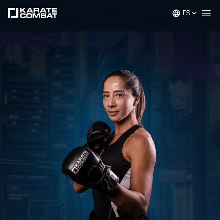
ES
Op