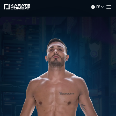
ES
Op