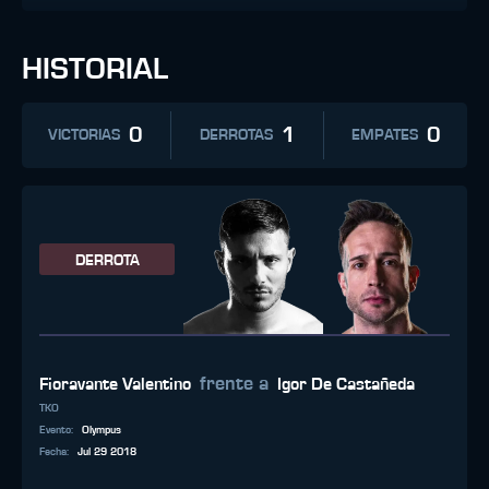
HISTORIAL
0
1
0
VICTORIAS
DERROTAS
EMPATES
DERROTA
frente a
Fioravante Valentino
Igor De Castañeda
TKO
Evento
:
Olympus
Fecha
:
Jul 29 2018