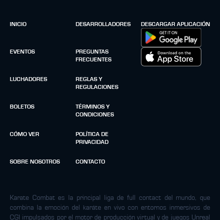
INICIO
DESARROLLADORES
DESCARGAR APLICACIÓN
EVENTOS
PREGUNTAS
FRECUENTES
LUCHADORES
REGLAS Y
REGULACIONES
BOLETOS
TÉRMINOS Y
CONDICIONES
CÓMO VER
POLÍTICA DE
PRIVACIDAD
SOBRE NOSOTROS
CONTACTO
Karate Combat es la principal liga de full contact del mundo, que
combina la emoción del karáte en vivo con entornos inmersivos de
CGI impulsados por el motor de producción virtual y de juegos Unreal