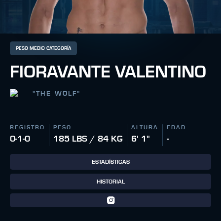
PESO MEDIO CATEGORÍA
FIORAVANTE VALENTINO
"
THE WOLF
"
REGISTRO
PESO
ALTURA
EDAD
0-1-0
185 LBS / 84 KG
6' 1"
-
ESTADÍSTICAS
HISTORIAL