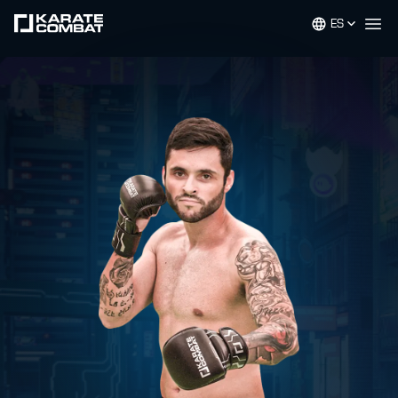
ES
Op