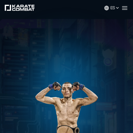
ES
Op