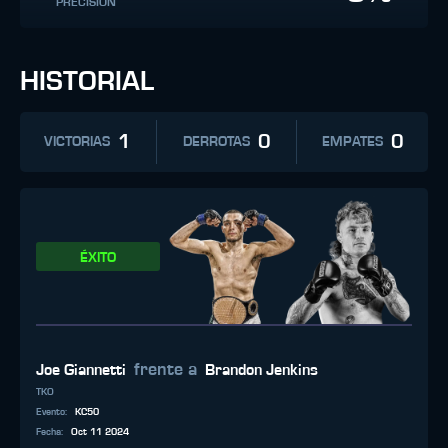
PRECISIÓN
HISTORIAL
1
0
0
VICTORIAS
DERROTAS
EMPATES
ÉXITO
frente a
Joe Giannetti
Brandon Jenkins
TKO
Evento
:
KC50
Fecha
:
Oct 11 2024