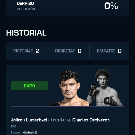
0%
DERRIBO
PRECISIÓN
HISTORIAL
2
0
0
VICTORIAS
DERROTAS
EMPATES
ÉXITO
frente a
Joilton Lutterbach
Charles Ontiveros
TKO
Evento
:
Kickback 2