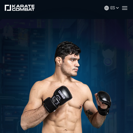
ES
Op