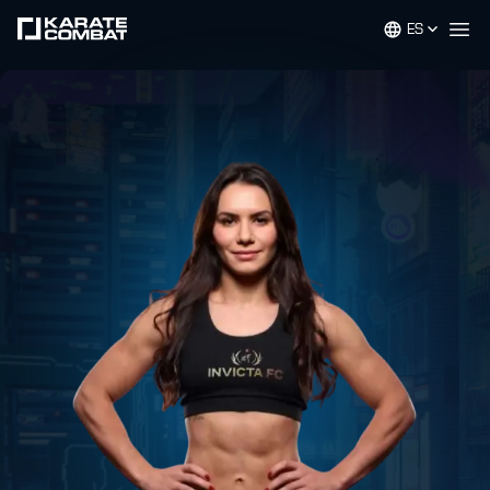
ES
Op