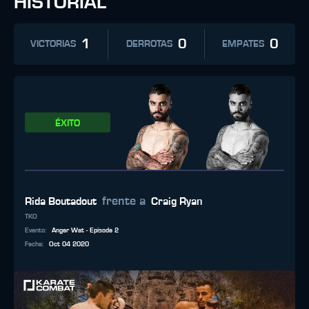
HISTORIAL
1
0
0
VICTORIAS
DERROTAS
EMPATES
ÉXITO
frente a
Rida Boutadout
Craig Ryan
TKO
Evento
:
Anger Wat - Episode 2
Fecha
:
Oct 04 2020