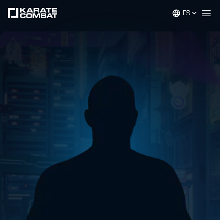
ES
Op