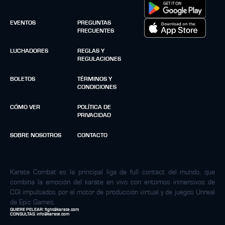
EVENTOS
PREGUNTAS
FRECUENTES
LUCHADORES
REGLAS Y
REGULACIONES
BOLETOS
TÉRMINOS Y
CONDICIONES
CÓMO VER
POLÍTICA DE
PRIVACIDAD
SOBRE NOSOTROS
CONTACTO
Karate Combat es la principal liga de full contact del mundo, que
combina la emoción del karáte en vivo con entornos inmersivos de
CGI impulsados por el motor de producción virtual y de juegos Unreal
de Epic Games.
QUIERE PELEAR:
fight@karate.com
CONSULTAS:
info@karate.com