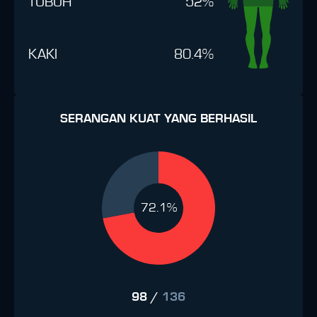
TUBUH
52%
KAKI
80.4%
SERANGAN KUAT YANG BERHASIL
72.1%
98
/
136