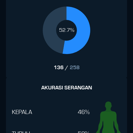
52.7%
136
/
258
AKURASI SERANGAN
KEPALA
46%