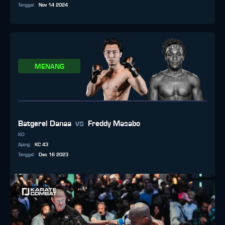
Tanggal
:
Nov 14 2024
MENANG
vs
Batgerel Danaa
Freddy Masabo
KO
Ajang
:
KC 43
Tanggal
:
Dec 16 2023