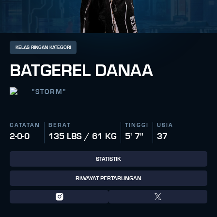
KELAS RINGAN KATEGORI
BATGEREL DANAA
"
STORM
"
CATATAN
BERAT
TINGGI
USIA
2-0-0
135 LBS / 61 KG
5' 7"
37
STATISTIK
RIWAYAT PERTARUNGAN