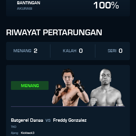
100%
BANTINGAN
AKURASI
RIWAYAT PERTARUNGAN
2
0
0
MENANG
KALAH
SERI
MENANG
vs
Batgerel Danaa
Freddy Gonzalez
TKO
Ajang
:
Kickback3