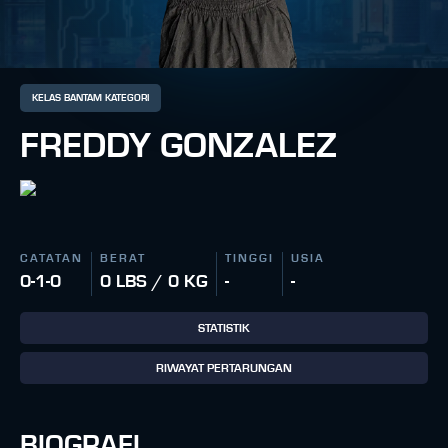
KELAS BANTAM KATEGORI
FREDDY GONZALEZ
CATATAN
BERAT
TINGGI
USIA
0-1-0
0 LBS / 0 KG
-
-
STATISTIK
RIWAYAT PERTARUNGAN
BIOGRAFI