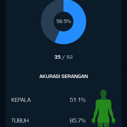
56.5%
35
/
62
AKURASI SERANGAN
KEPALA
51.1%
TUBUH
85.7%