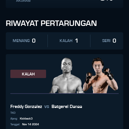
AKURASI
RIWAYAT PERTARUNGAN
0
1
0
MENANG
KALAH
SERI
KALAH
vs
Freddy Gonzalez
Batgerel Danaa
TKO
Ajang
:
Kickback3
Tanggal
:
Nov 14 2024