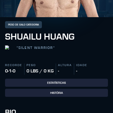
PESO DE GALO CATEGORIA
SHUAILU HUANG
"
SILENT WARRIOR
"
RECORDE
PESO
ALTURA
IDADE
0-1-0
0 LBS / 0 KG
-
-
ESTATÍSTICAS
HISTÓRIA
BIO