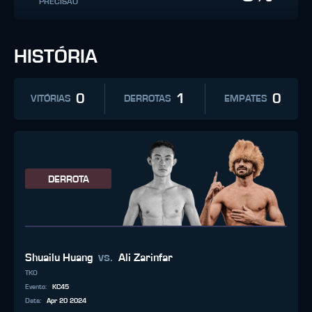
PRECISÃO
HISTÓRIA
0
1
0
VITÓRIAS
DERROTAS
EMPATES
DERROTA
vs.
Shuailu Huang
Ali Zarinfar
TKO
Evento
:
KC45
Data
:
Apr 20 2024