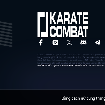
Karate Combat là giải thi đấu theo thể thức "full contact" (đòn đánh
hàng đầu thế giới, kết hợp với sự phấn khích của các trận đấu Karat
theo thể thức full-contact cùng các môi trường CGI sống động đượ
bởi công nghệ sản xuất trò chơi và môi trường ảo Epic Games Unreal.
MUỐN THI ĐẤU:
fight@karate.com
BẠN CÓ THẮC MẮC:
info@karate.com
Bằng cách sử dụng trang