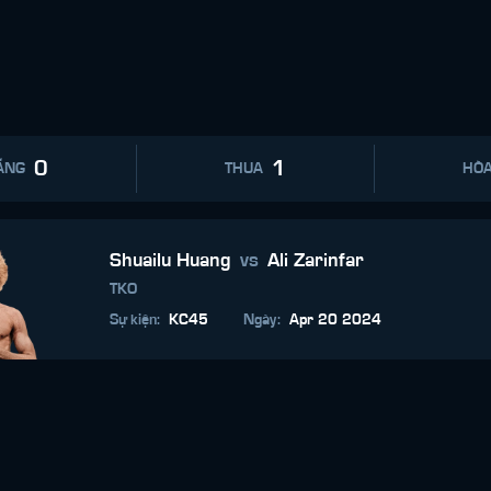
0
1
ẮNG
THUA
HÒ
Shuailu Huang
vs
Ali Zarinfar
TKO
Sự kiện
:
KC45
Ngày
:
Apr 20 2024