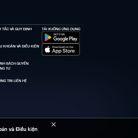
Y TẮC VÀ QUY ĐỊNH
TẢI XUỐNG ỨNG DỤNG
ỀU KHOẢN VÀ ĐIỀU KIỆN
ÍNH SÁCH QUYỀN
ÊNG TƯ
NG TIN LIÊN HỆ
oản và Điều kiện