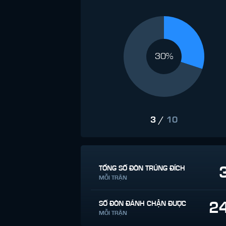
30%
3
/
10
TỔNG SỐ ĐÒN TRÚNG ĐÍCH
MỖI TRẬN
2
SỐ ĐÒN ĐÁNH CHẶN ĐƯỢC
MỖI TRẬN