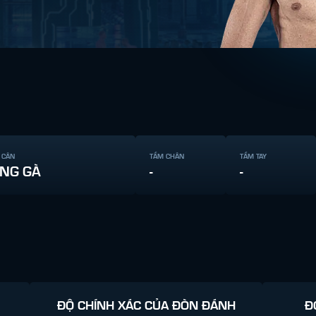
 CÂN
TẦM CHÂN
TẦM TAY
NG GÀ
-
-
ĐỘ CHÍNH XÁC CỦA ĐÒN ĐÁNH
Đ