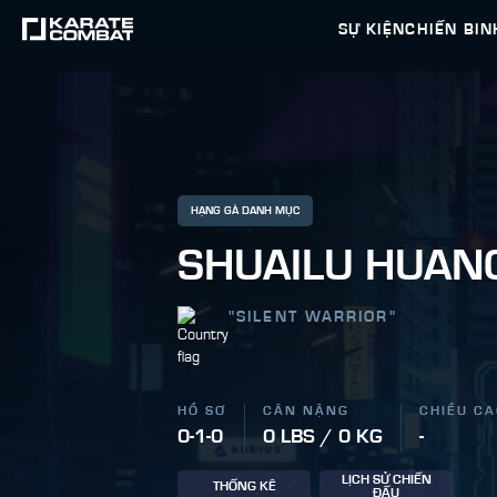
SỰ KIỆN
CHIẾN BIN
HẠNG GÀ DANH MỤC
SHUAILU HUAN
"
SILENT WARRIOR
"
HỒ SƠ
CÂN NẶNG
CHIỀU C
0-1-0
0 LBS / 0 KG
-
LỊCH SỬ CHIẾN
THỐNG KÊ
ĐẤU