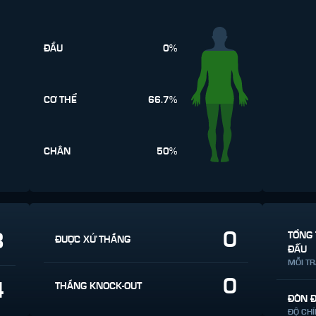
ĐẦU
0%
CƠ THỂ
66.7%
CHÂN
50%
0
3
TỔNG 
ĐƯỢC XỬ THẮNG
ĐẤU
MỖI T
0
4
THẮNG KNOCK-OUT
ĐÒN 
ĐỘ CH