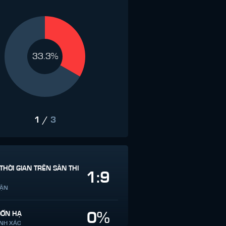
33.3%
1
/
3
THỜI GIAN TRÊN SÀN THI
1:9
RẬN
0%
ĐỐN HẠ
ÍNH XÁC