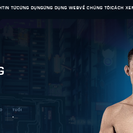
H
TIN TỨC
ỨNG DỤNG
ỨNG DỤNG WEB
VỀ CHÚNG TÔI
CÁCH XE
G
AO
TUỔI
-