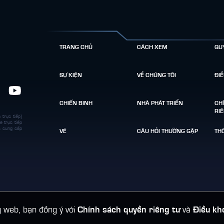
TRANG CHỦ
CÁCH XEM
QU
SỰ KIỆN
VỀ CHÚNG TÔI
ĐI
CHIẾN BINH
NHÀ PHÁT TRIỂN
CH
RI
 trực tiếp)
e trực tiếp
c cung cấp
VÉ
CÂU HỎI THƯỜNG GẶP
THÔ
 web, bạn đồng ý với
Chính sách quyền riêng tư
và
Điều kh