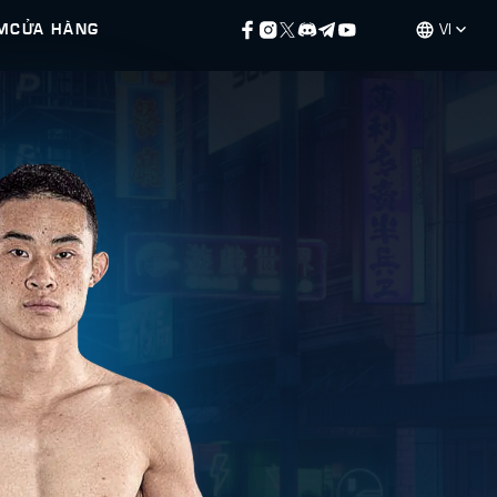
M
CỬA HÀNG
VI