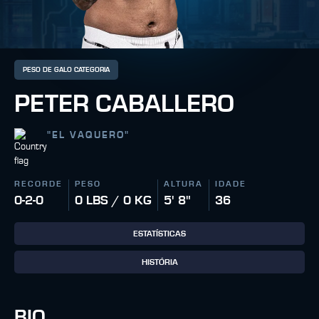
PESO DE GALO CATEGORIA
PETER CABALLERO
"
EL VAQUERO
"
RECORDE
PESO
ALTURA
IDADE
0-2-0
0 LBS / 0 KG
5' 8"
36
ESTATÍSTICAS
HISTÓRIA
BIO