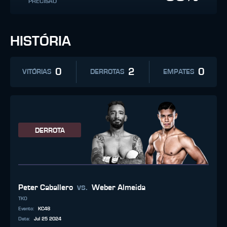
PRECISÃO
HISTÓRIA
0
2
0
VITÓRIAS
DERROTAS
EMPATES
DERROTA
vs.
Peter Caballero
Weber Almeida
TKO
Evento
:
KC48
Data
:
Jul 25 2024