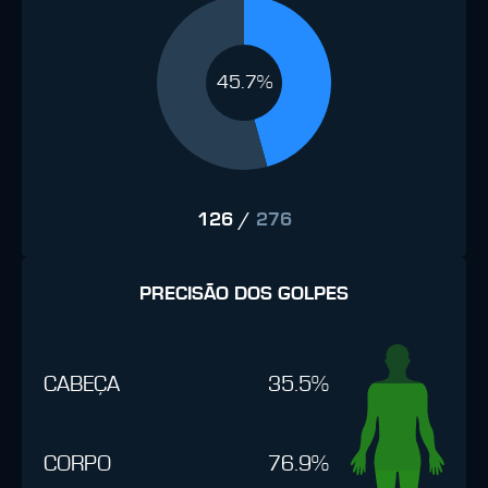
45.7%
126
/
276
PRECISÃO DOS GOLPES
CABEÇA
35.5%
CORPO
76.9%