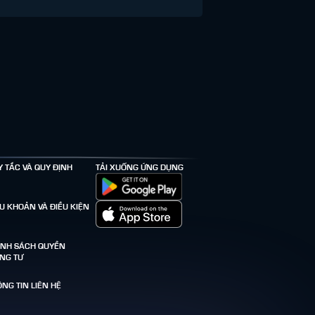
Y TẮC VÀ QUY ĐỊNH
TẢI XUỐNG ỨNG DỤNG
ỀU KHOẢN VÀ ĐIỀU KIỆN
ÍNH SÁCH QUYỀN
ÊNG TƯ
NG TIN LIÊN HỆ