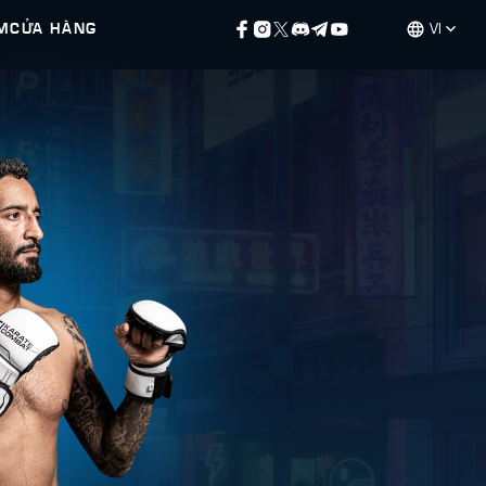
M
CỬA HÀNG
VI