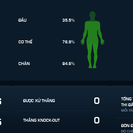
ĐẦU
35.5%
CƠ THỂ
76.9%
CHÂN
84.6%
0
6
TỔNG 
ĐƯỢC XỬ THẮNG
THI Đ
MỖI T
0
5
THẮNG KNOCK-OUT
ĐÒN 
ĐỘ CH