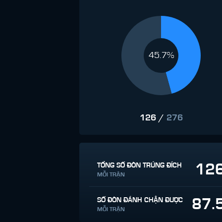
45.7%
126
/
276
12
TỔNG SỐ ĐÒN TRÚNG ĐÍCH
MỖI TRẬN
87.
SỐ ĐÒN ĐÁNH CHẶN ĐƯỢC
MỖI TRẬN