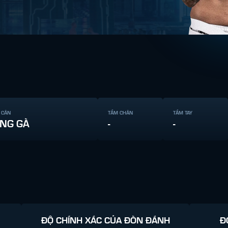
 CÂN
TẦM CHÂN
TẦM TAY
NG GÀ
-
-
ĐỘ CHÍNH XÁC CỦA ĐÒN ĐÁNH
Đ