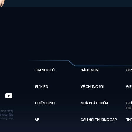
TRANG CHỦ
CÁCH XEM
QU
SỰ KIỆN
VỀ CHÚNG TÔI
ĐI
CHIẾN BINH
NHÀ PHÁT TRIỂN
CH
RI
 trực tiếp)
e trực tiếp
c cung cấp
VÉ
CÂU HỎI THƯỜNG GẶP
THÔ