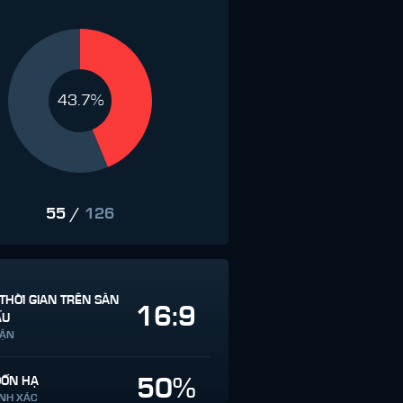
43.7%
55
/
126
THỜI GIAN TRÊN SÀN
16:9
ẤU
RẬN
50%
ĐỐN HẠ
ÍNH XÁC