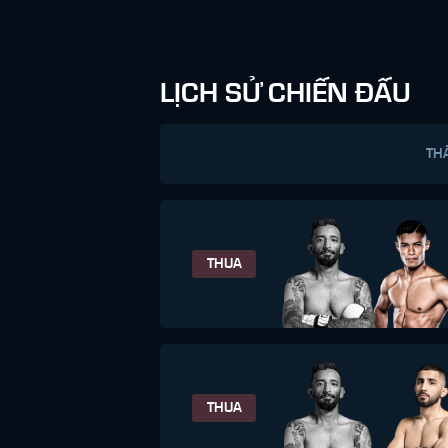
LỊCH SỬ CHIẾN ĐẤU
TH
THUA
THUA