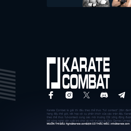
Karate Combat là giải thi đấu theo thể thức "full contact" (đòn đánh
hàng đầu thế giới, kết hợp với sự phấn khích của các trận đấu Karat
theo thể thức full-contact cùng các môi trường CGI sống động đượ
bởi công nghệ sản xuất trò chơi và môi trường ảo Epic Games Unreal.
MUỐN THI ĐẤU:
fight@karate.com
BẠN CÓ THẮC MẮC:
info@karate.com