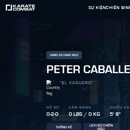
SỰ KIỆN
CHIẾN BIN
HẠNG GÀ DANH MỤC
PETER CABALL
"
EL VAQUERO
"
HỒ SƠ
CÂN NẶNG
CHIỀU C
0-2-0
0 LBS / 0 KG
5' 8"
LỊCH SỬ CHIẾN
THỐNG KÊ
ĐẤU