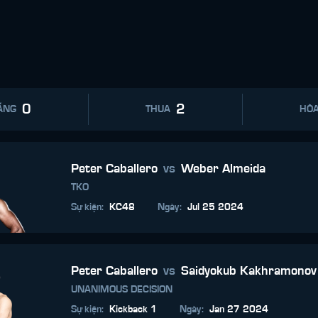
0
2
ẮNG
THUA
HÒ
Peter Caballero
vs
Weber Almeida
TKO
Sự kiện
:
KC48
Ngày
:
Jul 25 2024
Peter Caballero
vs
Saidyokub Kakhramonov
UNANIMOUS DECISION
Sự kiện
:
Kickback 1
Ngày
:
Jan 27 2024