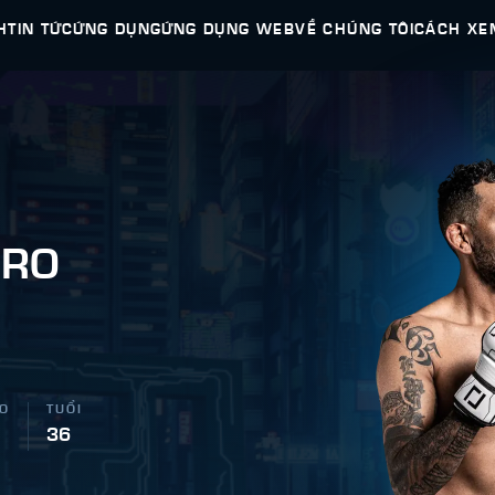
H
TIN TỨC
ỨNG DỤNG
ỨNG DỤNG WEB
VỀ CHÚNG TÔI
CÁCH XE
ERO
AO
TUỔI
36